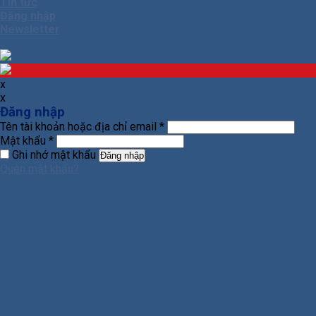
Tin tức
Đăng nhập
Newsletter
x
x
Đăng nhập
Tên tài khoản hoặc địa chỉ email
*
Mật khẩu
*
Ghi nhớ mật khẩu
Đăng nhập
Quên mật khẩu?