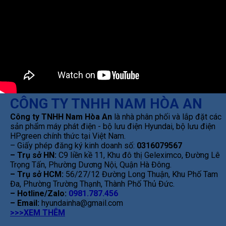
CÔNG TY TNHH NAM HÒA AN
Công ty TNHH Nam Hòa An
là nhà phân phối và lắp đặt các
sản phẩm máy phát điện - bộ lưu điện Hyundai, bộ lưu điện
HPgreen chính thức tại Việt Nam.
– Giấy phép đăng ký kinh doanh số:
0316079567
– Trụ sở HN:
C9 liền kề 11, Khu đô thị Geleximco, Đường Lê
Trọng Tấn, Phường Dương Nội, Quận Hà Đông.
– Trụ sở HCM:
56/27/12 Đường Long Thuận, Khu Phố Tam
Đa, Phường Trường Thạnh, Thành Phố Thủ Đức.
– Hotline/Zalo:
0981.787.456
– Email:
hyundainha@gmail.com
>>>XEM THÊM