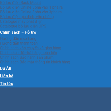
Bộ lưu điện Rack Mount
Bộ lưu điện Online 3pha vào 1 pha ra
Bộ lưu điện Online 3pha vào 3pha ra
Bộ lưu điện gia đình, văn phòng
Catalogue máy phát điện
Catalogue bộ lưu điện UPS
Chính sách – Hỗ trợ
Hướng dẫn mua hàng
Hướng dẫn thanh toán
Chính sách vận chuyển và giao hàng
Chính sách đổi-trả hàng hoàn tiền
Chính sách Bảo hành sản phẩm
Chính sách Bảo mật thông tin khách hàng
Dự Án
Liên hệ
Tin tức