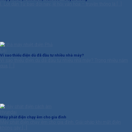
I. Lời dẫn Từ bao đời nay, lễ hội văn hóa – truyền thống là [...]
Vì sao thiếu điện dù đã đầu tư nhiều nhà máy?
Vì sao thiếu điện dù đã đầu tư nhiều nhà máy? Trong nhiều năm
qua, [...]
Máy phát điện chạy êm cho gia đình
Máy phát điện chạy êm cho gia đình. Giải pháp khi mất điện
không gây [...]