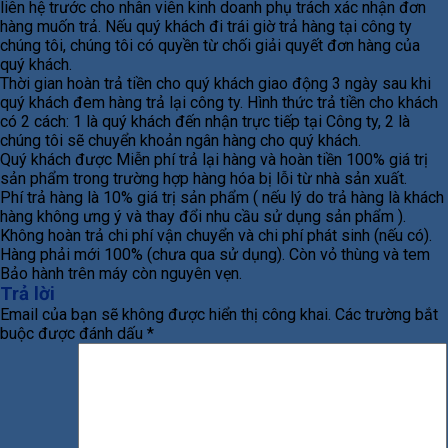
liên hệ trước cho nhân viên kinh doanh phụ trách xác nhận đơn
hàng muốn trả. Nếu quý khách đi trái giờ trả hàng tại công ty
chúng tôi, chúng tôi có quyền từ chối giải quyết đơn hàng của
quý khách.
Thời gian hoàn trả tiền cho quý khách giao động 3 ngày sau khi
quý khách đem hàng trả lại công ty. Hình thức trả tiền cho khách
có 2 cách: 1 là quý khách đến nhận trực tiếp tại Công ty, 2 là
chúng tôi sẽ chuyển khoản ngân hàng cho quý khách.
Quý khách được Miễn phí trả lại hàng và hoàn tiền 100% giá trị
sản phẩm trong trường hợp hàng hóa bị lỗi từ nhà sản xuất.
Phí trả hàng là 10% giá trị sản phẩm ( nếu lý do trả hàng là khách
hàng không ưng ý và thay đổi nhu cầu sử dụng sản phẩm ).
Không hoàn trả chi phí vận chuyển và chi phí phát sinh (nếu có).
Hàng phải mới 100% (chưa qua sử dụng). Còn vỏ thùng và tem
Bảo hành trên máy còn nguyên vẹn.
Trả lời
Email của bạn sẽ không được hiển thị công khai.
Các trường bắt
buộc được đánh dấu
*