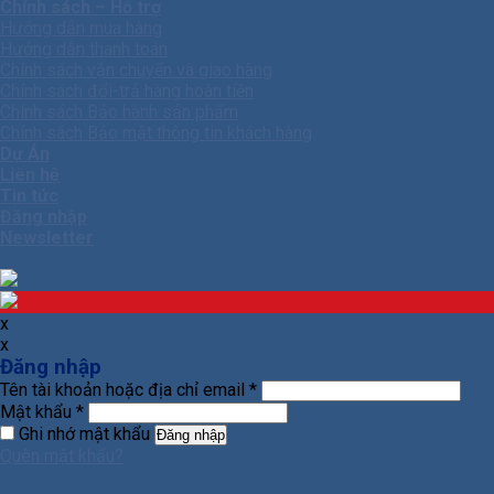
Chính sách – Hỗ trợ
Hướng dẫn mua hàng
Hướng dẫn thanh toán
Chính sách vận chuyển và giao hàng
Chính sách đổi-trả hàng hoàn tiền
Chính sách Bảo hành sản phẩm
Chính sách Bảo mật thông tin khách hàng
Dự Án
Liên hệ
Tin tức
Đăng nhập
Newsletter
x
x
Đăng nhập
Tên tài khoản hoặc địa chỉ email
*
Mật khẩu
*
Ghi nhớ mật khẩu
Đăng nhập
Quên mật khẩu?