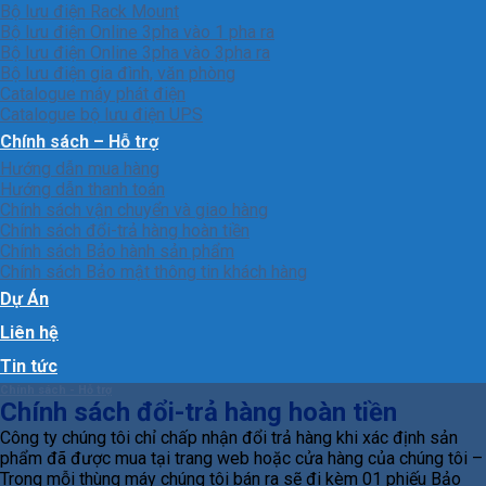
Bộ lưu điện Rack Mount
Bộ lưu điện Online 3pha vào 1 pha ra
Bộ lưu điện Online 3pha vào 3pha ra
Bộ lưu điện gia đình, văn phòng
Catalogue máy phát điện
Catalogue bộ lưu điện UPS
Chính sách – Hỗ trợ
Hướng dẫn mua hàng
Hướng dẫn thanh toán
Chính sách vận chuyển và giao hàng
Chính sách đổi-trả hàng hoàn tiền
Chính sách Bảo hành sản phẩm
Chính sách Bảo mật thông tin khách hàng
Dự Án
Liên hệ
Tin tức
Chính sách - Hỗ trợ
Chính sách đổi-trả hàng hoàn tiền
Công ty chúng tôi chỉ chấp nhận đổi trả hàng khi xác định sản
phẩm đã được mua tại trang web hoặc cửa hàng của chúng tôi –
Trong mỗi thùng máy chúng tôi bán ra sẽ đi kèm 01 phiếu Bảo