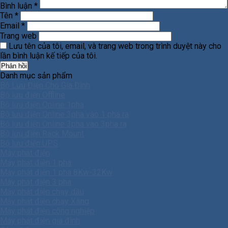
Bình luận
*
Tên
*
Email
*
Trang web
Lưu tên của tôi, email, và trang web trong trình duyệt này cho
lần bình luận kế tiếp của tôi.
Danh mục sản phẩm
Bộ Lưu Điện Cho Gia Đình
Bộ lưu điện Offline
Bộ lưu điện Online 1pha
Bộ lưu điện Online 3pha vào 1 pha ra
Bộ lưu điện Online 3pha vào 3pha ra
Bộ lưu điện Rack Mount
Bộ lưu điện UPS
Máy phát điện
Máy phát điện 1 pha
Máy phát điện 1 pha 8Kw-32Kw
Máy phát điện 3 pha
Máy phát điện chạy dầu
Máy phát điện chạy Xăng
Máy phát điện công nghiệp
Máy phát điện gia đình