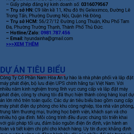
– Giấy phép đăng ký kinh doanh số:
0316079567
– Trụ sở HN:
C9 liền kề 11, Khu đô thị Geleximco, Đường Lê
Trọng Tấn, Phường Dương Nội, Quận Hà Đông.
– Trụ sở HCM:
56/27/12 Đường Long Thuận, Khu Phố Tam
Đa, Phường Trường Thạnh, Thành Phố Thủ Đức.
– Hotline/Zalo:
0981.787.456
– Email:
hyundainha@gmail.com
>>>XEM THÊM
DỰ ÁN TIÊU BIỂU
Công Ty Cổ Phần Nam Hòa An tự hào là nhà phân phối và lắp đặt
máy phát điện, bộ lưu điện UPS chính hãng tại Việt Nam. Với
nhiều năm kinh nghiệm trong lĩnh vực cung cấp và lắp đặt máy
phát điện, công ty chúng tôi đã thực hiện thành công hàng loạt dự
án lớn nhỏ trên toàn quốc. Các dự án tiêu biểu bao gồm cung cấp
máy phát điện dự phòng cho khu công nghiệp, tòa nhà văn phòng,
trung tâm thương mại, trường học bệnh viện, khách sạn và cho
nhiều hộ gia đình. Mỗi công trình đều được chúng tôi triển khai
với giải pháp tối ưu, đảm bảo nguồn điện ổn định, vận hành an
toàn và tiết kiệm chi phí cho khách hàng. Uy tín được khẳng định