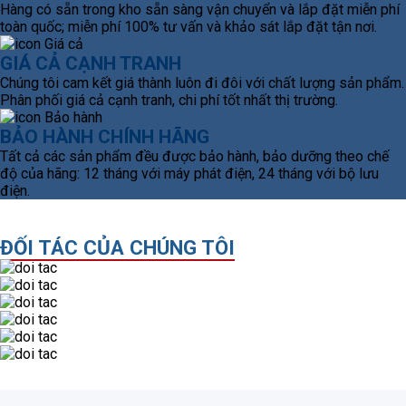
Hàng có sẵn trong kho sẵn sàng vận chuyển và lắp đặt miễn phí
toàn quốc; miễn phí 100% tư vấn và khảo sát lắp đặt tận nơi.
GIÁ CẢ CẠNH TRANH
Chúng tôi cam kết giá thành luôn đi đôi với chất lượng sản phẩm.
Phân phối giá cả cạnh tranh, chi phí tốt nhất thị trường.
BẢO HÀNH CHÍNH HÃNG
Tất cả các sản phẩm đều được bảo hành, bảo dưỡng theo chế
độ của hãng: 12 tháng với máy phát điện, 24 tháng với bộ lưu
điện.
ĐỐI TÁC CỦA CHÚNG TÔI