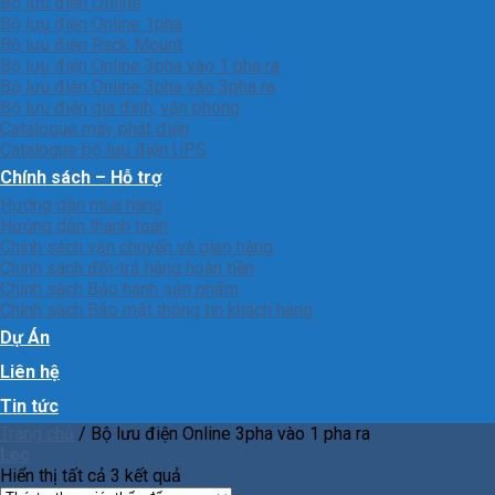
Bộ lưu điện Offline
Bộ lưu điện Online 1pha
Bộ lưu điện Rack Mount
Bộ lưu điện Online 3pha vào 1 pha ra
Bộ lưu điện Online 3pha vào 3pha ra
Bộ lưu điện gia đình, văn phòng
Catalogue máy phát điện
Catalogue bộ lưu điện UPS
Chính sách – Hỗ trợ
Hướng dẫn mua hàng
Hướng dẫn thanh toán
Chính sách vận chuyển và giao hàng
Chính sách đổi-trả hàng hoàn tiền
Chính sách Bảo hành sản phẩm
Chính sách Bảo mật thông tin khách hàng
Dự Án
Liên hệ
Tin tức
Trang chủ
/
Bộ lưu điện Online 3pha vào 1 pha ra
Lọc
Hiển thị tất cả 3 kết quả