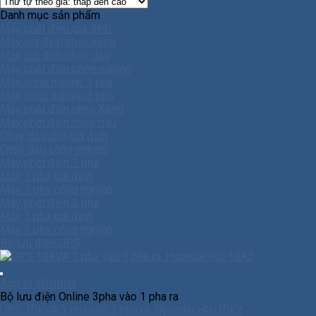
Danh mục sản phẩm
Máy phát điện gia đình
Máy gia đình chạy xăng
Máy gia đình chạy dầu
Máy phát điện công nghiệp
Máy công nghiệp 1 pha
Máy công nghiêp 3 pha
Máy phát điện chạy Xăng
Máy phát điện chạy dầu
Chạy dầu cho gia đình
Chạy dầu công nghiệp
Máy phát điện 1 pha
Máy 1 pha gia đình
Máy 1 pha công nghiệp
Máy phát điện 3 pha
Máy 3 pha gia đình
Máy 3 pha công nghiệp
Bộ lưu điện UPS
Add to Wishlist
Bộ lưu điện Online 3pha vào 1 pha ra
UPS 10KVA 3 pha vào 1 pha ra. Hyundai HD-10K2