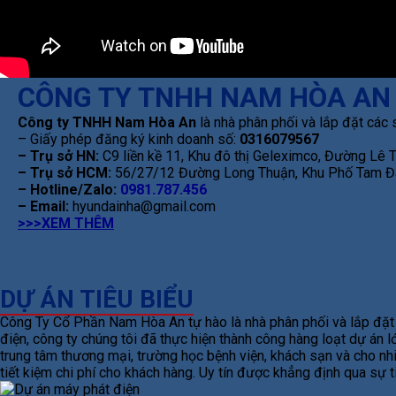
CÔNG TY TNHH NAM HÒA AN
Công ty TNHH Nam Hòa An
là nhà phân phối và lắp đặt các 
– Giấy phép đăng ký kinh doanh số:
0316079567
– Trụ sở HN:
C9 liền kề 11, Khu đô thị Geleximco, Đường Lê
– Trụ sở HCM:
56/27/12 Đường Long Thuận, Khu Phố Tam Đa
– Hotline/Zalo:
0981.787.456
– Email:
hyundainha@gmail.com
>>>XEM THÊM
DỰ ÁN TIÊU BIỂU
Công Ty Cổ Phần Nam Hòa An tự hào là nhà phân phối và lắp đặt m
điện, công ty chúng tôi đã thực hiện thành công hàng loạt dự án
trung tâm thương mại, trường học bệnh viện, khách sạn và cho nhi
tiết kiệm chi phí cho khách hàng. Uy tín được khẳng định qua sự 