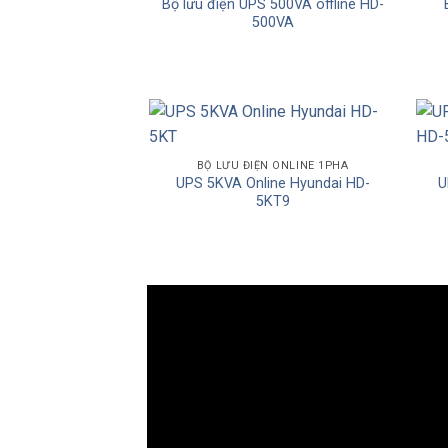
Bộ lưu điện UPS 500VA offline HD-
Add to
500VA
Wishlist
Add to
BỘ LƯU ĐIỆN ONLINE 1PHA
UPS 5KVA Online Hyundai HD-
U
Wishlist
5KT9