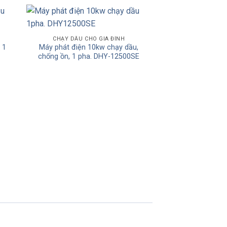
 to
Add to
CHẠY DẦU CHO GIA ĐÌNH
 1
Máy phát điện 10kw chạy dầu,
ist
Wishlist
chống ồn, 1 pha. DHY-12500SE