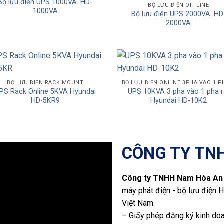
Bộ lưu điện UPS 1000VA. HD-
Add to
Add
BỘ LƯU ĐIỆN OFFLINE
1000VA
Bộ lưu điện UPS 2000VA. HD
Wishlist
Wishl
2000VA
Add to
Add
BỘ LƯU ĐIỆN RACK MOUNT
PS Rack Online 5KVA Hyundai
UPS 10KVA 3 pha vào 1 pha r
Wishlist
Wishl
HD-5KR9
Hyundai HD-10K2
CÔNG TY TN
Công ty TNHH Nam Hòa An
máy phát điện - bộ lưu điện H
Việt Nam.
– Giấy phép đăng ký kinh do