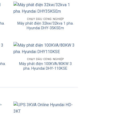
 to
Add to
CHẠY DẦU CÔNG NGHIỆP
ha.
Máy phát điện 32kw/32kva 1 pha.
ist
Wishlist
Hyundai DHY-35KSEm
 to
Add to
CHẠY DẦU CÔNG NGHIỆP
pha.
Máy phát điện 100KVA/80KW 3
ist
Wishlist
pha. Hyundai DHY-110KSE