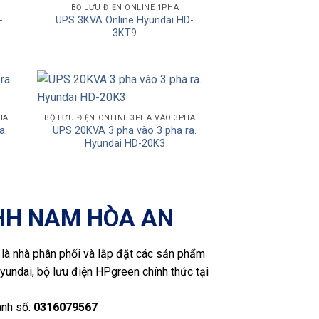
 to
Add to
BỘ LƯU ĐIỆN ONLINE 1PHA
-
UPS 3KVA Online Hyundai HD-
ist
Wishlist
3KT9
 to
Add to
BỘ LƯU ĐIỆN ONLINE 3PHA VÀO 1 PHA RA
BỘ LƯU ĐIỆN ONLINE 3PHA VÀO 3PHA RA
a.
UPS 20KVA 3 pha vào 3 pha ra.
ist
Wishlist
Hyundai HD-20K3
HH NAM HÒA AN
là nhà phân phối và lắp đặt các sản phẩm
yundai, bộ lưu điện HPgreen chính thức tại
anh số:
0316079567