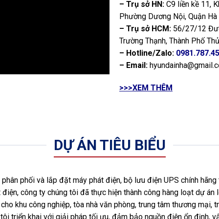
– Trụ sở HN:
C9 liền kề 11, 
Phường Dương Nội, Quận Hà
– Trụ sở HCM:
56/27/12 Đườ
Trường Thạnh, Thành Phố Thủ
– Hotline/Zalo:
0981.787.4
– Email:
hyundainha@gmail.
>>>XEM THÊM
DỰ ÁN TIÊU BIỂU
hân phối và lắp đặt máy phát điện, bộ lưu điện UPS chính hãng 
 điện, công ty chúng tôi đã thực hiện thành công hàng loạt dự án l
ho khu công nghiệp, tòa nhà văn phòng, trung tâm thương mại, tr
ôi triển khai với giải pháp tối ưu, đảm bảo nguồn điện ổn định, vậ