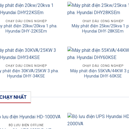
Add to
Add
CHẠY DẦU CÔNG NGHIỆP
CHẠY DẦU CÔNG NGHIỆP
y phát điện 20kw/20kva 1 pha.
Máy phát điện 25kw/25kva 1 p
Wishlist
Wishl
Hyundai DHY-22KSEm
Hyundai DHY-28KSEm
Add to
Add
CHẠY DẦU CÔNG NGHIỆP
CHẠY DẦU CÔNG NGHIỆP
 phát điện 30KVA/25KW 3 pha.
Máy phát điện 55KVA/44KW 3 
Wishlist
Wishl
Hyundai DHY-34KSE
Hyundai DHY-60KSE
 CHẠY NHẤT
BỘ LƯU ĐIỆN OFFLINE