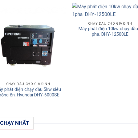
Add to
Add
CHẠY DẦU CHO GIA ĐÌNH
Máy phát điện 10kw chạy dầu
Wishlist
Wishl
pha. DHY-12500LE
CHẠY DẦU CHO GIA ĐÌNH
y phát điện chạy dầu 5kw siêu
hống ồn. Hyundai DHY-6000SE
 CHẠY NHẤT