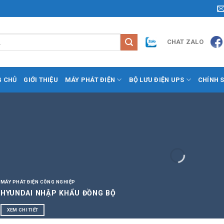
CHAT ZALO
G CHỦ
GIỚI THIỆU
MÁY PHÁT ĐIỆN
BỘ LƯU ĐIỆN UPS
CHÍNH 
MÁY PHÁT ĐIỆN CÔNG NGHIỆP
HYUNDAI NHẬP KHẨU ĐỒNG BỘ
XEM CHI TIẾT