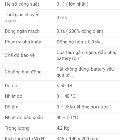
Hệ số công suất
3 : 1 ( lớn nhất )
Thời gian chuyển
0 ms
mạch
Dòng ngắn mạch
0.1s ( 200% dòng điện)
Phạm vi pha khóa
Đồng bộ hóa ± 0.05%
Quá tải, ngắn mạch, đảo pha,
Chế độ bảo vệ
battery rò rỉ…
Tắt không đúng, battery yếu,
Chuông báo động
quá tải…
Độ ồn
< 55 dB
Nhiệt độ
0 – 40 °C
Độ ẩm
0 – 95% ( không hơi nước )
Nhiệt độ bảo quản
40 – 50 °C
Trọng lượng
4.2 Kg
Kích thước(LxWxH)
345 x 140 x 209 mm