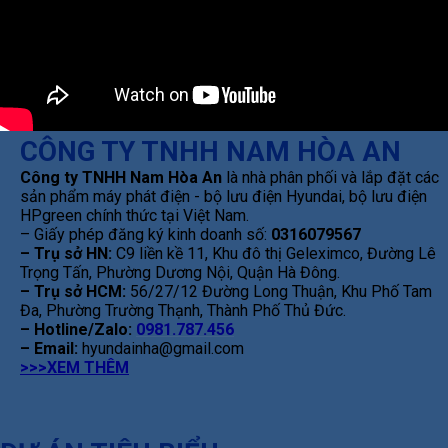
CÔNG TY TNHH NAM HÒA AN
Công ty TNHH Nam Hòa An
là nhà phân phối và lắp đặt các
sản phẩm máy phát điện - bộ lưu điện Hyundai, bộ lưu điện
HPgreen chính thức tại Việt Nam.
– Giấy phép đăng ký kinh doanh số:
0316079567
– Trụ sở HN:
C9 liền kề 11, Khu đô thị Geleximco, Đường Lê
Trọng Tấn, Phường Dương Nội, Quận Hà Đông.
– Trụ sở HCM:
56/27/12 Đường Long Thuận, Khu Phố Tam
Đa, Phường Trường Thạnh, Thành Phố Thủ Đức.
– Hotline/Zalo:
0981.787.456
– Email:
hyundainha@gmail.com
>>>XEM THÊM