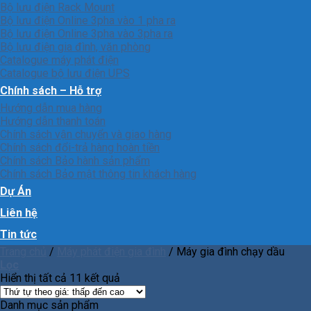
Bộ lưu điện Rack Mount
Bộ lưu điện Online 3pha vào 1 pha ra
Bộ lưu điện Online 3pha vào 3pha ra
Bộ lưu điện gia đình, văn phòng
Catalogue máy phát điện
Catalogue bộ lưu điện UPS
Chính sách – Hỗ trợ
Hướng dẫn mua hàng
Hướng dẫn thanh toán
Chính sách vận chuyển và giao hàng
Chính sách đổi-trả hàng hoàn tiền
Chính sách Bảo hành sản phẩm
Chính sách Bảo mật thông tin khách hàng
Dự Án
Liên hệ
Tin tức
Trang chủ
/
Máy phát điện gia đình
/
Máy gia đình chạy dầu
Lọc
Hiển thị tất cả 11 kết quả
Danh mục sản phẩm