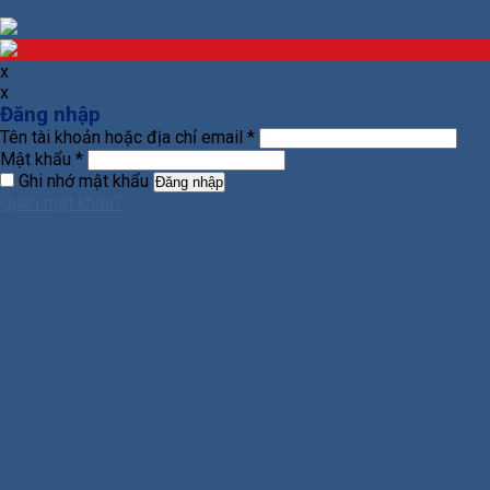
x
x
Đăng nhập
Tên tài khoản hoặc địa chỉ email
*
Mật khẩu
*
Ghi nhớ mật khẩu
Đăng nhập
Quên mật khẩu?