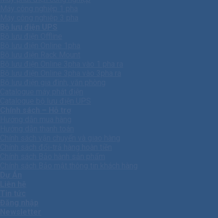
Máy công nghiệp 1 pha
Máy công nghiêp 3 pha
Bộ lưu điện UPS
Bộ lưu điện Offline
Bộ lưu điện Online 1pha
Bộ lưu điện Rack Mount
Bộ lưu điện Online 3pha vào 1 pha ra
Bộ lưu điện Online 3pha vào 3pha ra
Bộ lưu điện gia đình, văn phòng
Catalogue máy phát điện
Catalogue bộ lưu điện UPS
Chính sách – Hỗ trợ
Hướng dẫn mua hàng
Hướng dẫn thanh toán
Chính sách vận chuyển và giao hàng
Chính sách đổi-trả hàng hoàn tiền
Chính sách Bảo hành sản phẩm
Chính sách Bảo mật thông tin khách hàng
Dự Án
Liên hệ
Tin tức
Đăng nhập
Newsletter