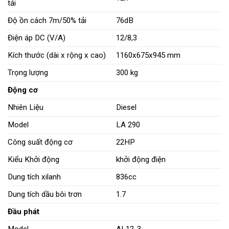
tải
Độ ồn cách 7m/50% tải
76dB
Điện áp DC (V/A)
12/8,3
Kích thước (dài x rộng x cao)
1160x675x945 mm
Trọng lượng
300 kg
Động cơ
Nhiên Liệu
Diesel
Model
LA 290
Công suất động cơ
22HP
Kiểu Khởi động
khởi động điện
Dung tích xilanh
836cc
Dung tích dầu bôi trơn
1.7
Đầu phát
Model
AL12-3