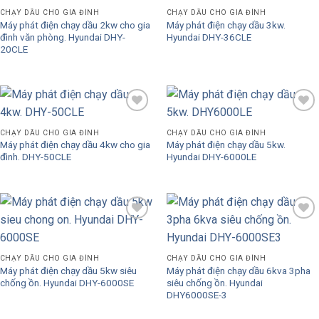
Add to
Add to
Wishlist
Wishlist
CHẠY DẦU CHO GIA ĐÌNH
CHẠY DẦU CHO GIA ĐÌNH
Máy phát điện chạy dầu 2kw cho gia
Máy phát điện chạy dầu 3kw.
đình văn phòng. Hyundai DHY-
Hyundai DHY-36CLE
20CLE
Add to
Add to
Wishlist
Wishlist
CHẠY DẦU CHO GIA ĐÌNH
CHẠY DẦU CHO GIA ĐÌNH
Máy phát điện chạy dầu 4kw cho gia
Máy phát điện chạy dầu 5kw.
đình. DHY-50CLE
Hyundai DHY-6000LE
Add to
Add to
Wishlist
Wishlist
CHẠY DẦU CHO GIA ĐÌNH
CHẠY DẦU CHO GIA ĐÌNH
Máy phát điện chạy dầu 5kw siêu
Máy phát điện chạy dầu 6kva 3pha
chống ồn. Hyundai DHY-6000SE
siêu chống ồn. Hyundai
DHY6000SE-3