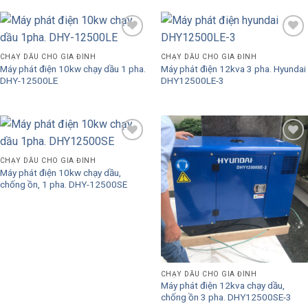
Add to
Add to
Wishlist
Wishlist
CHẠY DẦU CHO GIA ĐÌNH
CHẠY DẦU CHO GIA ĐÌNH
Máy phát điện 10kw chạy dầu 1 pha.
Máy phát điện 12kva 3 pha. Hyundai
DHY-12500LE
DHY12500LE-3
Add to
Add to
Wishlist
Wishlist
CHẠY DẦU CHO GIA ĐÌNH
Máy phát điện 10kw chạy dầu,
chống ồn, 1 pha. DHY-12500SE
CHẠY DẦU CHO GIA ĐÌNH
Máy phát điện 12kva chạy dầu,
chống ồn 3 pha. DHY12500SE-3