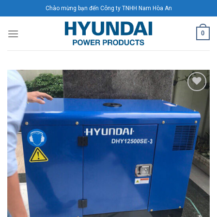
Skip
Chào mừng bạn đến Công ty TNHH Nam Hòa An
to
content
0
Add to
Wishlist