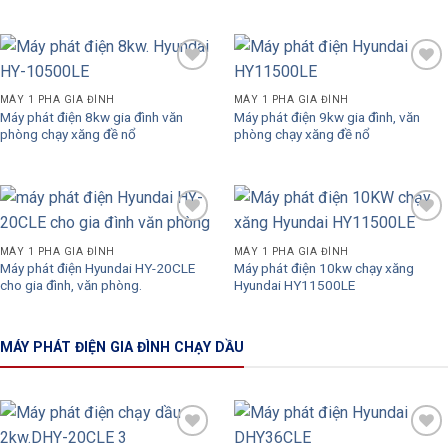
Add to
Add to
Wishlist
Wishlist
MÁY 1 PHA GIA ĐÌNH
MÁY 1 PHA GIA ĐÌNH
Máy phát điện 8kw gia đình văn
Máy phát điện 9kw gia đình, văn
phòng chạy xăng đề nổ
phòng chạy xăng đề nổ
Add to
Add to
Wishlist
Wishlist
MÁY 1 PHA GIA ĐÌNH
MÁY 1 PHA GIA ĐÌNH
Máy phát điện Hyundai HY-20CLE
Máy phát điện 10kw chạy xăng
cho gia đình, văn phòng.
Hyundai HY11500LE
MÁY PHÁT ĐIỆN GIA ĐÌNH CHẠY DẦU