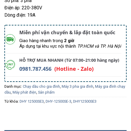
Số pha: 3 pha
Điện áp: 220-380V
Dòng điện: 19A
Miễn phí vận chuyển & lắp đặt toàn quốc
Giao hàng nhanh trong
2 giờ
Áp dụng tại khu vực nội thành
TP.HCM và TP. Hà Nội
HỖ TRỢ MUA NHANH (Từ 07:00–21:00 hàng ngày)
0981.787.456
(Hotline - Zalo)
Danh mục:
Chạy dầu cho gia đình
,
Máy 3 pha gia đình
,
Máy gia đình chạy
dầu
,
Máy phát điện
,
Sản phẩm
Từ khóa:
DHY 12500SE3
,
DHY-12500SE-3
,
DHY12500SE3