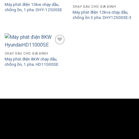
Máy phát điện 10kw chạy dầu,
CHẠY DẦU CHO GIA ĐÌNH
chống ồn, 1 pha. DHY-12500SE
Máy phát điện 12kva chạy dầu,
chống ồn 3 pha. DHY12500SE-3
Add to
Wishlist
CHẠY DẦU CHO GIA ĐÌNH
Máy phát điện 8kW chạy dầu,
chống ồn, 1 pha. HD11000SE