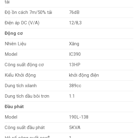
tải
Độ ồn cách 7m/50% tải
76dB
Điện áp DC (V/A)
12/8,3
Động cơ
Nhiên Liệu
Xăng
Model
IC390
Công suất động cơ
13HP
Kiểu Khởi động
khởi động điện
Dung tích xilanh
389cc
Dung tích dầu bôi trơn
1.1
Đầu phát
Model
190L-138
Công suất đầu phát
5KVA
Hệ số công suất cos$
1