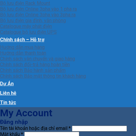
Bộ lưu điện Rack Mount
Bộ lưu điện Online 3pha vào 1 pha ra
Bộ lưu điện Online 3pha vào 3pha ra
Bộ lưu điện gia đình, văn phòng
Catalogue máy phát điện
Catalogue bộ lưu điện UPS
Chính sách – Hỗ trợ
Hướng dẫn mua hàng
Hướng dẫn thanh toán
Chính sách vận chuyển và giao hàng
Chính sách đổi-trả hàng hoàn tiền
Chính sách Bảo hành sản phẩm
Chính sách Bảo mật thông tin khách hàng
Dự Án
Liên hệ
Tin tức
My Account
Đăng nhập
Tên tài khoản hoặc địa chỉ email
*
Mật khẩu
*