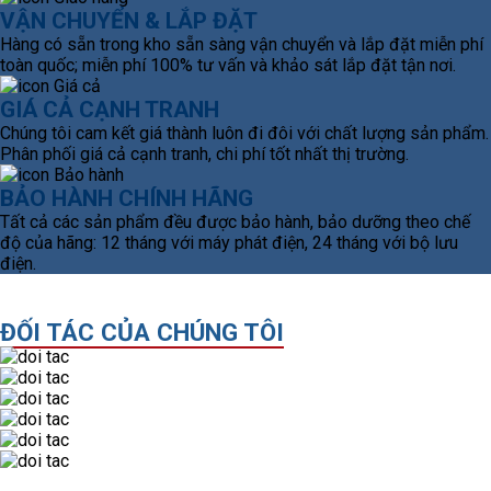
VẬN CHUYỂN & LẮP ĐẶT
Hàng có sẵn trong kho sẵn sàng vận chuyển và lắp đặt miễn phí
toàn quốc; miễn phí 100% tư vấn và khảo sát lắp đặt tận nơi.
GIÁ CẢ CẠNH TRANH
Chúng tôi cam kết giá thành luôn đi đôi với chất lượng sản phẩm.
Phân phối giá cả cạnh tranh, chi phí tốt nhất thị trường.
BẢO HÀNH CHÍNH HÃNG
Tất cả các sản phẩm đều được bảo hành, bảo dưỡng theo chế
độ của hãng: 12 tháng với máy phát điện, 24 tháng với bộ lưu
điện.
ĐỐI TÁC CỦA CHÚNG TÔI