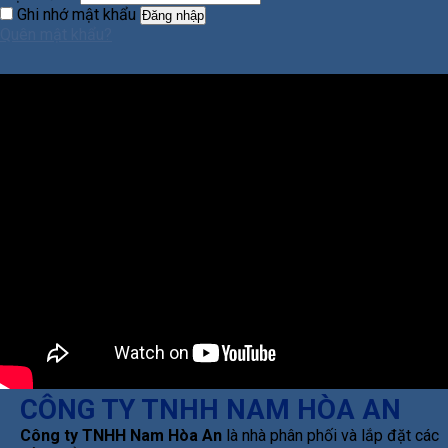
Ghi nhớ mật khẩu
Đăng nhập
Quên mật khẩu?
CÔNG TY TNHH NAM HÒA AN
Công ty TNHH Nam Hòa An
là nhà phân phối và lắp đặt các