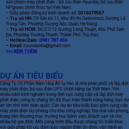
sản phẩm máy phát điện - bộ lưu điện Hyundai, bộ lưu điện
HPgreen chính thức tại Việt Nam.
– Giấy phép đăng ký kinh doanh số:
0316079567
– Trụ sở HN:
C9 liền kề 11, Khu đô thị Geleximco, Đường Lê
Trọng Tấn, Phường Dương Nội, Quận Hà Đông.
– Trụ sở HCM:
56/27/12 Đường Long Thuận, Khu Phố Tam
Đa, Phường Trường Thạnh, Thành Phố Thủ Đức.
– Hotline/Zalo:
0981.787.456
– Email:
hyundainha@gmail.com
>>>XEM THÊM
DỰ ÁN TIÊU BIỂU
Công Ty Cổ Phần Nam Hòa An tự hào là nhà phân phối và lắp đặt
máy phát điện, bộ lưu điện UPS chính hãng tại Việt Nam. Với
nhiều năm kinh nghiệm trong lĩnh vực cung cấp và lắp đặt máy
phát điện, công ty chúng tôi đã thực hiện thành công hàng loạt dự
án lớn nhỏ trên toàn quốc. Các dự án tiêu biểu bao gồm cung cấp
máy phát điện dự phòng cho khu công nghiệp, tòa nhà văn phòng,
trung tâm thương mại, trường học bệnh viện, khách sạn và cho
nhiều hộ gia đình. Mỗi công trình đều được chúng tôi triển khai
với giải pháp tối ưu, đảm bảo nguồn điện ổn định, vận hành an