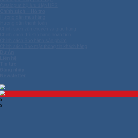
Catalogue bộ lưu điện UPS
Chính sách – Hỗ trợ
Hướng dẫn mua hàng
Hướng dẫn thanh toán
Chính sách vận chuyển và giao hàng
Chính sách đổi-trả hàng hoàn tiền
Chính sách Bảo hành sản phẩm
Chính sách Bảo mật thông tin khách hàng
Dự Án
Liên hệ
Tin tức
Đăng nhập
Newsletter
x
x