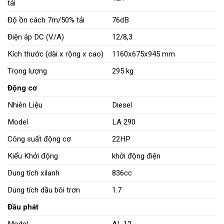
tải
Độ ồn cách 7m/50% tải
76dB
Điện áp DC (V/A)
12/8,3
Kích thước (dài x rộng x cao)
1160x675x945 mm
Trọng lượng
295 kg
Động cơ
Nhiên Liệu
Diesel
Model
LA 290
Công suất động cơ
22HP
Kiểu Khởi động
khởi động điện
Dung tích xilanh
836cc
Dung tích dầu bôi trơn
1.7
Đầu phát
Model
AL 12