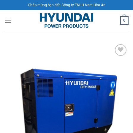
Skip
Chào mừng bạn đến Công ty TNHH Nam Hòa An
to
content
0
Add to
Wishlist