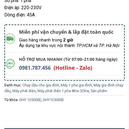
Số pha: 1 pha
Điện áp: 220-230V
Dòng điện: 45A
Miễn phí vận chuyển & lắp đặt toàn quốc
Giao hàng nhanh trong
2 giờ
Áp dụng tại khu vực nội thành
TP.HCM và TP. Hà Nội
HỖ TRỢ MUA NHANH (Từ 07:00–21:00 hàng ngày)
0981.787.456
(Hotline - Zalo)
Danh mục:
Chạy dầu cho gia đình
,
Máy 1 pha gia đình
,
Máy gia đình chạy
dầu
,
Máy phát điện
,
Máy phát điện 1 pha 8Kw-32Kw
,
Sản phẩm
Từ khóa:
DHY 12500SE
,
DHY12500SE