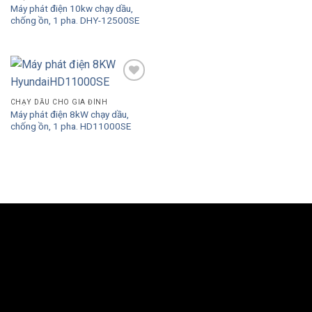
Máy phát điện 10kw chạy dầu,
chống ồn, 1 pha. DHY-12500SE
Add to
Wishlist
CHẠY DẦU CHO GIA ĐÌNH
Máy phát điện 8kW chạy dầu,
chống ồn, 1 pha. HD11000SE