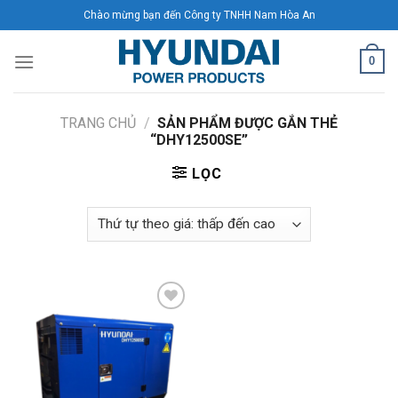
Skip
Chào mừng bạn đến Công ty TNHH Nam Hòa An
to
content
0
TRANG CHỦ
/
SẢN PHẨM ĐƯỢC GẮN THẺ
“DHY12500SE”
LỌC
Add to
Wishlist