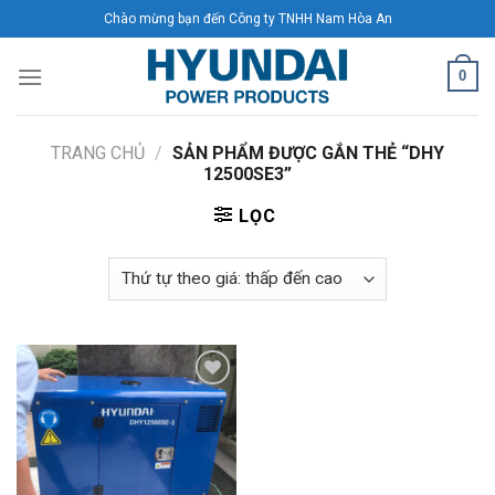
Skip
Chào mừng bạn đến Công ty TNHH Nam Hòa An
to
content
0
TRANG CHỦ
/
SẢN PHẨM ĐƯỢC GẮN THẺ “DHY
12500SE3”
LỌC
Add to
Wishlist