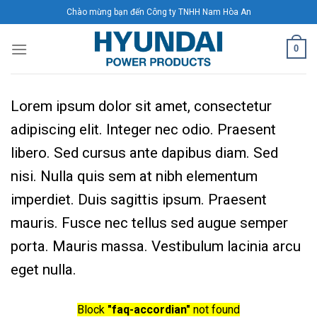
Skip
Chào mừng bạn đến Công ty TNHH Nam Hòa An
to
content
0
Lorem ipsum dolor sit amet, consectetur
adipiscing elit. Integer nec odio. Praesent
libero. Sed cursus ante dapibus diam. Sed
nisi. Nulla quis sem at nibh elementum
imperdiet. Duis sagittis ipsum. Praesent
mauris. Fusce nec tellus sed augue semper
porta. Mauris massa. Vestibulum lacinia arcu
eget nulla.
Block
"faq-accordian"
not found