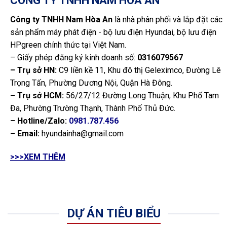
CÔNG TY TNHH NAM HÒA AN
Công ty TNHH Nam Hòa An
là nhà phân phối và lắp đặt các
sản phẩm máy phát điện - bộ lưu điện Hyundai, bộ lưu điện
HPgreen chính thức tại Việt Nam.
– Giấy phép đăng ký kinh doanh số:
0316079567
– Trụ sở HN:
C9 liền kề 11, Khu đô thị Geleximco, Đường Lê
Trọng Tấn, Phường Dương Nội, Quận Hà Đông.
– Trụ sở HCM:
56/27/12 Đường Long Thuận, Khu Phố Tam
Đa, Phường Trường Thạnh, Thành Phố Thủ Đức.
– Hotline/Zalo:
0981.787.456
– Email:
hyundainha@gmail.com
>>>XEM THÊM
DỰ ÁN TIÊU BIỂU