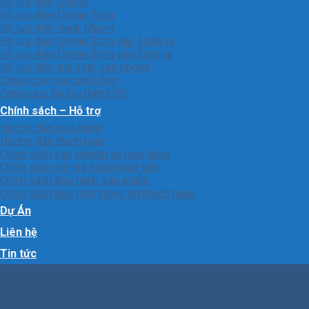
Bộ lưu điện Offline
Bộ lưu điện Online 1pha
Bộ lưu điện Rack Mount
Bộ lưu điện Online 3pha vào 1 pha ra
Bộ lưu điện Online 3pha vào 3pha ra
Bộ lưu điện gia đình, văn phòng
Catalogue máy phát điện
Catalogue bộ lưu điện UPS
Chính sách – Hỗ trợ
Hướng dẫn mua hàng
Hướng dẫn thanh toán
Chính sách vận chuyển và giao hàng
Chính sách đổi-trả hàng hoàn tiền
Chính sách Bảo hành sản phẩm
Chính sách Bảo mật thông tin khách hàng
Dự Án
Liên hệ
Tin tức