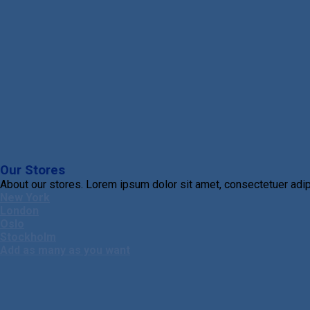
Our Stores
About our stores. Lorem ipsum dolor sit amet, consectetuer adip
New York
London
Oslo
Stockholm
Add as many as you want