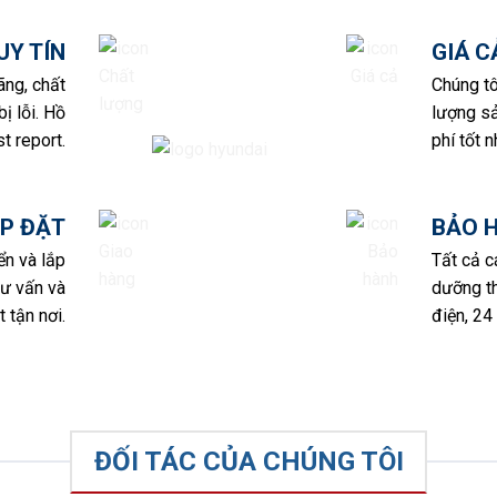
UY TÍN
GIÁ 
ãng, chất
Chúng tô
ị lỗi. Hồ
lượng sả
t report.
phí tốt n
P ĐẶT
BẢO 
ển và lắp
Tất cả 
tư vấn và
dưỡng th
 tận nơi.
điện, 24
ĐỐI TÁC CỦA CHÚNG TÔI