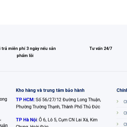
i trả miễn phí 3 ngày nếu sản
Tư vấn 24/7
phẩm lỗi
Kho hàng và trung tâm bảo hành
Chín
Long
TP HCM:
Số 56/27/12 Đường Long Thuận,
C
Phường Trường Thạnh, Thành Phố Thủ Đức
C
,
TP Hà Nội
:
Ô 6, Lô 5, Cụm CN Lai Xá, Kim
C
Quận
Chung, Hoài Đức.