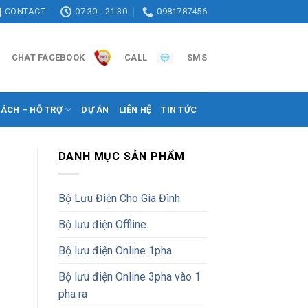
CONTACT
07:30 - 21:30
0981787456
CHAT FACEBOOK
CALL
SMS
SÁCH – HỖ TRỢ
DỰ ÁN
LIÊN HỆ
TIN TỨC
DANH MỤC SẢN PHẨM
Bộ Lưu Điện Cho Gia Đình
Bộ lưu điện Offline
Bộ lưu điện Online 1pha
Bộ lưu điện Online 3pha vào 1
pha ra