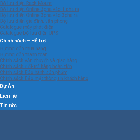
Bộ lưu điện Rack Mount
Bộ lưu điện Online 3pha vào 1 pha ra
Bộ lưu điện Online 3pha vào 3pha ra
Bộ lưu điện gia đình, văn phòng
Catalogue máy phát điện
Catalogue bộ lưu điện UPS
Chính sách – Hỗ trợ
Hướng dẫn mua hàng
Hướng dẫn thanh toán
Chính sách vận chuyển và giao hàng
Chính sách đổi-trả hàng hoàn tiền
Chính sách Bảo hành sản phẩm
Chính sách Bảo mật thông tin khách hàng
Dự Án
Liên hệ
Tin tức