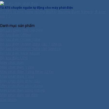
Tủ ATS chuyển nguồn tự động cho máy phát điện
Tủ ATS là một trong những thiết bị thường được trang bị đi kèm
với [...]
Danh mục sản phẩm
Bộ Lưu Điện Cho Gia Đình
Bộ lưu điện Offline
Bộ lưu điện Online 1pha
Bộ lưu điện Online 3pha vào 1 pha ra
Bộ lưu điện Online 3pha vào 3pha ra
Bộ lưu điện Rack Mount
Bộ lưu điện UPS
Máy phát điện
Máy phát điện 1 pha
Máy phát điện 1 pha 8Kw-32Kw
Máy phát điện 3 pha
Máy phát điện chạy dầu
Máy phát điện chạy Xăng
Máy phát điện công nghiệp
Máy phát điện gia đình
Sản phẩm