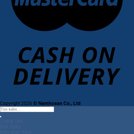
Copyright 2026 ©
Namhoaan Co., Ltd
Tìm
kiếm:
Trang chủ
Giới thiệu
Máy phát điện