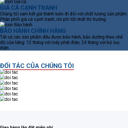
GIÁ CẢ CẠNH TRANH
Chúng tôi cam kết giá thành luôn đi đôi với chất lượng sản phẩm.
Phân phối giá cả cạnh tranh, chi phí tốt nhất thị trường.
BẢO HÀNH CHÍNH HÃNG
Tất cả các sản phẩm đều được bảo hành, bảo dưỡng theo chế
độ của hãng: 12 tháng với máy phát điện, 24 tháng với bộ lưu
điện.
ĐỐI TÁC CỦA CHÚNG TÔI
Giao hàng lắp đặt miễn phí