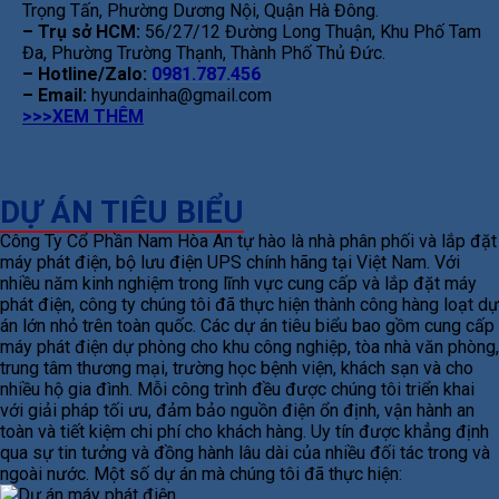
Trọng Tấn, Phường Dương Nội, Quận Hà Đông.
– Trụ sở HCM:
56/27/12 Đường Long Thuận, Khu Phố Tam
Đa, Phường Trường Thạnh, Thành Phố Thủ Đức.
– Hotline/Zalo:
0981.787.456
– Email:
hyundainha@gmail.com
>>>XEM THÊM
DỰ ÁN TIÊU BIỂU
Công Ty Cổ Phần Nam Hòa An tự hào là nhà phân phối và lắp đặt
máy phát điện, bộ lưu điện UPS chính hãng tại Việt Nam. Với
nhiều năm kinh nghiệm trong lĩnh vực cung cấp và lắp đặt máy
phát điện, công ty chúng tôi đã thực hiện thành công hàng loạt dự
án lớn nhỏ trên toàn quốc. Các dự án tiêu biểu bao gồm cung cấp
máy phát điện dự phòng cho khu công nghiệp, tòa nhà văn phòng,
trung tâm thương mại, trường học bệnh viện, khách sạn và cho
nhiều hộ gia đình. Mỗi công trình đều được chúng tôi triển khai
với giải pháp tối ưu, đảm bảo nguồn điện ổn định, vận hành an
toàn và tiết kiệm chi phí cho khách hàng. Uy tín được khẳng định
qua sự tin tưởng và đồng hành lâu dài của nhiều đối tác trong và
ngoài nước. Một số dự án mà chúng tôi đã thực hiện: