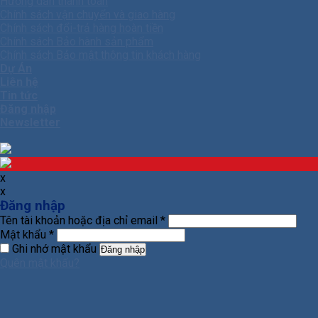
Hướng dẫn thanh toán
Chính sách vận chuyển và giao hàng
Chính sách đổi-trả hàng hoàn tiền
Chính sách Bảo hành sản phẩm
Chính sách Bảo mật thông tin khách hàng
Dự Án
Liên hệ
Tin tức
Đăng nhập
Newsletter
x
x
Đăng nhập
Tên tài khoản hoặc địa chỉ email
*
Mật khẩu
*
Ghi nhớ mật khẩu
Đăng nhập
Quên mật khẩu?