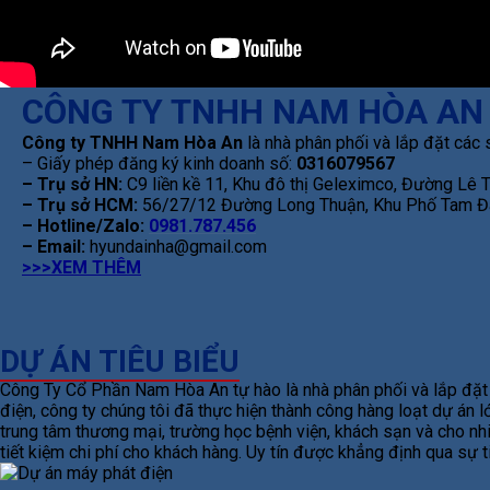
CÔNG TY TNHH NAM HÒA AN
Công ty TNHH Nam Hòa An
là nhà phân phối và lắp đặt các 
– Giấy phép đăng ký kinh doanh số:
0316079567
– Trụ sở HN:
C9 liền kề 11, Khu đô thị Geleximco, Đường Lê
– Trụ sở HCM:
56/27/12 Đường Long Thuận, Khu Phố Tam Đa
– Hotline/Zalo:
0981.787.456
– Email:
hyundainha@gmail.com
>>>XEM THÊM
DỰ ÁN TIÊU BIỂU
Công Ty Cổ Phần Nam Hòa An tự hào là nhà phân phối và lắp đặt m
điện, công ty chúng tôi đã thực hiện thành công hàng loạt dự án
trung tâm thương mại, trường học bệnh viện, khách sạn và cho nhi
tiết kiệm chi phí cho khách hàng. Uy tín được khẳng định qua sự 