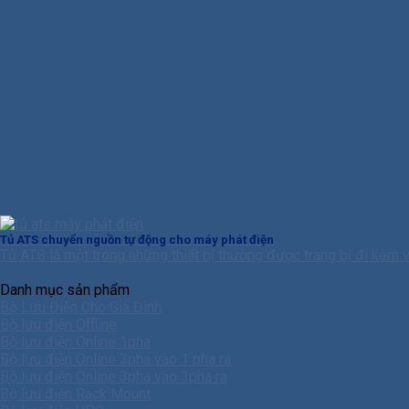
Tủ ATS chuyển nguồn tự động cho máy phát điện
Tủ ATS là một trong những thiết bị thường được trang bị đi kèm với
Danh mục sản phẩm
Bộ Lưu Điện Cho Gia Đình
Bộ lưu điện Offline
Bộ lưu điện Online 1pha
Bộ lưu điện Online 3pha vào 1 pha ra
Bộ lưu điện Online 3pha vào 3pha ra
Bộ lưu điện Rack Mount