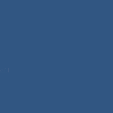
 [...]