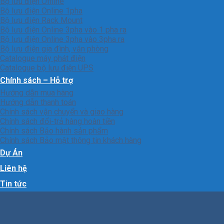
Bộ lưu điện Offline
Bộ lưu điện Online 1pha
Bộ lưu điện Rack Mount
Bộ lưu điện Online 3pha vào 1 pha ra
Bộ lưu điện Online 3pha vào 3pha ra
Bộ lưu điện gia đình, văn phòng
Catalogue máy phát điện
Catalogue bộ lưu điện UPS
Chính sách – Hỗ trợ
Hướng dẫn mua hàng
Hướng dẫn thanh toán
Chính sách vận chuyển và giao hàng
Chính sách đổi-trả hàng hoàn tiền
Chính sách Bảo hành sản phẩm
Chính sách Bảo mật thông tin khách hàng
Dự Án
Liên hệ
Tin tức