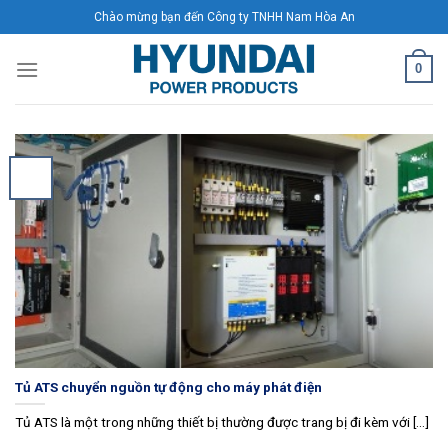
Skip
Chào mừng bạn đến Công ty TNHH Nam Hòa An
to
content
0
Tủ ATS chuyển nguồn tự động cho máy phát điện
Tủ ATS là một trong những thiết bị thường được trang bị đi kèm với [...]