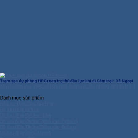
Trạm sạc dự phòng HPGreen trợ thủ đắc lực khi đi Cắm trại- Dã Ngoại
Khi đi cắm trại, việc sở hữu một trạm sạc dự phòng có thể là [...]
Danh mục sản phẩm
Bộ Lưu Điện Cho Gia Đình
Bộ lưu điện Offline
Bộ lưu điện Online 1pha
Bộ lưu điện Online 3pha vào 1 pha ra
Bộ lưu điện Online 3pha vào 3pha ra
Bộ lưu điện Rack Mount