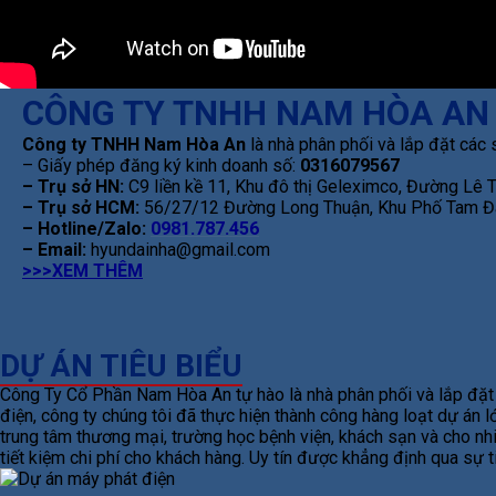
CÔNG TY TNHH NAM HÒA AN
Công ty TNHH Nam Hòa An
là nhà phân phối và lắp đặt các 
– Giấy phép đăng ký kinh doanh số:
0316079567
– Trụ sở HN:
C9 liền kề 11, Khu đô thị Geleximco, Đường Lê
– Trụ sở HCM:
56/27/12 Đường Long Thuận, Khu Phố Tam Đa
– Hotline/Zalo:
0981.787.456
– Email:
hyundainha@gmail.com
>>>XEM THÊM
DỰ ÁN TIÊU BIỂU
Công Ty Cổ Phần Nam Hòa An tự hào là nhà phân phối và lắp đặt m
điện, công ty chúng tôi đã thực hiện thành công hàng loạt dự án
trung tâm thương mại, trường học bệnh viện, khách sạn và cho nhi
tiết kiệm chi phí cho khách hàng. Uy tín được khẳng định qua sự 