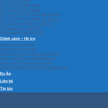
Bộ lưu điện Offline
Bộ lưu điện Online 1pha
Bộ lưu điện Rack Mount
Bộ lưu điện Online 3pha vào 1 pha ra
Bộ lưu điện Online 3pha vào 3pha ra
Bộ lưu điện gia đình, văn phòng
Catalogue máy phát điện
Catalogue bộ lưu điện UPS
Chính sách – Hỗ trợ
Hướng dẫn mua hàng
Hướng dẫn thanh toán
Chính sách vận chuyển và giao hàng
Chính sách đổi-trả hàng hoàn tiền
Chính sách Bảo hành sản phẩm
Chính sách Bảo mật thông tin khách hàng
Dự Án
Liên hệ
Tin tức