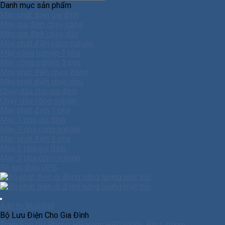
Danh mục sản phẩm
Máy phát điện gia đình
Máy gia đình chạy xăng
Máy gia đình chạy dầu
Máy phát điện công nghiệp
Máy công nghiệp 1 pha
Máy công nghiêp 3 pha
Máy phát điện chạy Xăng
Máy phát điện chạy dầu
Chạy dầu cho gia đình
Chạy dầu công nghiệp
Máy phát điện 1 pha
Máy 1 pha gia đình
Máy 1 pha công nghiệp
Máy phát điện 3 pha
Máy 3 pha gia đình
Máy 3 pha công nghiệp
Bộ lưu điện UPS
Add to Wishlist
Bộ Lưu Điện Cho Gia Đình
Trạm Sạc Dự Phòng HPgreen HPG1000L Pin Lithium