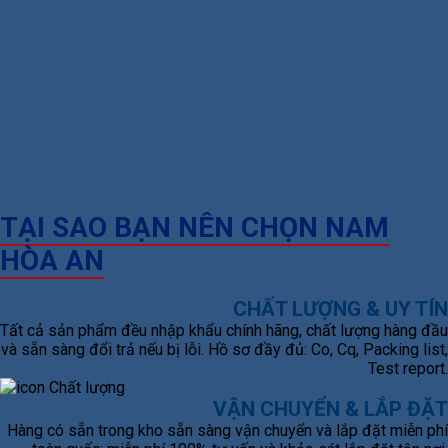
TẠI SAO BẠN NÊN CHỌN NAM
HÒA AN
CHẤT LƯỢNG & UY TÍN
Tất cả sản phẩm đều nhập khẩu chính hãng, chất lượng hàng đầu
và sẵn sàng đổi trả nếu bị lỗi. Hồ sơ đầy đủ: Co, Cq, Packing list,
Test report.
VẬN CHUYỂN & LẮP ĐẶT
Hàng có sẵn trong kho sẵn sàng vận chuyển và lắp đặt miễn phí