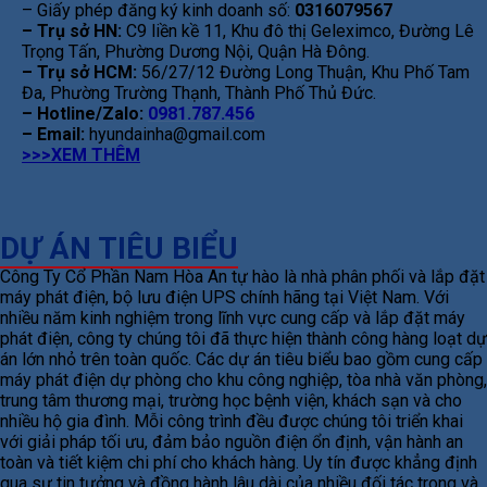
– Giấy phép đăng ký kinh doanh số:
0316079567
– Trụ sở HN:
C9 liền kề 11, Khu đô thị Geleximco, Đường Lê
Trọng Tấn, Phường Dương Nội, Quận Hà Đông.
– Trụ sở HCM:
56/27/12 Đường Long Thuận, Khu Phố Tam
Đa, Phường Trường Thạnh, Thành Phố Thủ Đức.
– Hotline/Zalo:
0981.787.456
– Email:
hyundainha@gmail.com
>>>XEM THÊM
DỰ ÁN TIÊU BIỂU
Công Ty Cổ Phần Nam Hòa An tự hào là nhà phân phối và lắp đặt
máy phát điện, bộ lưu điện UPS chính hãng tại Việt Nam. Với
nhiều năm kinh nghiệm trong lĩnh vực cung cấp và lắp đặt máy
phát điện, công ty chúng tôi đã thực hiện thành công hàng loạt dự
án lớn nhỏ trên toàn quốc. Các dự án tiêu biểu bao gồm cung cấp
máy phát điện dự phòng cho khu công nghiệp, tòa nhà văn phòng,
trung tâm thương mại, trường học bệnh viện, khách sạn và cho
nhiều hộ gia đình. Mỗi công trình đều được chúng tôi triển khai
với giải pháp tối ưu, đảm bảo nguồn điện ổn định, vận hành an
toàn và tiết kiệm chi phí cho khách hàng. Uy tín được khẳng định
qua sự tin tưởng và đồng hành lâu dài của nhiều đối tác trong và