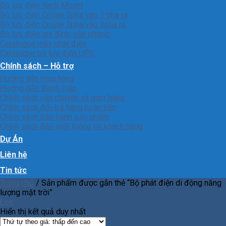
Bộ lưu điện Rack Mount
Bộ lưu điện Online 3pha vào 1 pha ra
Bộ lưu điện Online 3pha vào 3pha ra
Bộ lưu điện gia đình, văn phòng
Catalogue máy phát điện
Catalogue bộ lưu điện UPS
Chính sách – Hỗ trợ
Hướng dẫn mua hàng
Hướng dẫn thanh toán
Chính sách vận chuyển và giao hàng
Chính sách đổi-trả hàng hoàn tiền
Chính sách Bảo hành sản phẩm
Chính sách Bảo mật thông tin khách hàng
Dự Án
Liên hệ
Tin tức
Trang chủ
/
Sản phẩm được gắn thẻ “Bộ phát điện di động năng
lượng mặt trời”
Lọc
Hiển thị kết quả duy nhất