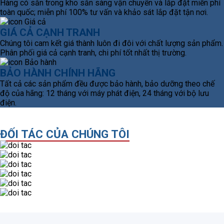
Hàng có sẵn trong kho sẵn sàng vận chuyển và lắp đặt miễn phí
toàn quốc; miễn phí 100% tư vấn và khảo sát lắp đặt tận nơi.
GIÁ CẢ CẠNH TRANH
Chúng tôi cam kết giá thành luôn đi đôi với chất lượng sản phẩm.
Phân phối giá cả cạnh tranh, chi phí tốt nhất thị trường.
BẢO HÀNH CHÍNH HÃNG
Tất cả các sản phẩm đều được bảo hành, bảo dưỡng theo chế
độ của hãng: 12 tháng với máy phát điện, 24 tháng với bộ lưu
điện.
ĐỐI TÁC CỦA CHÚNG TÔI