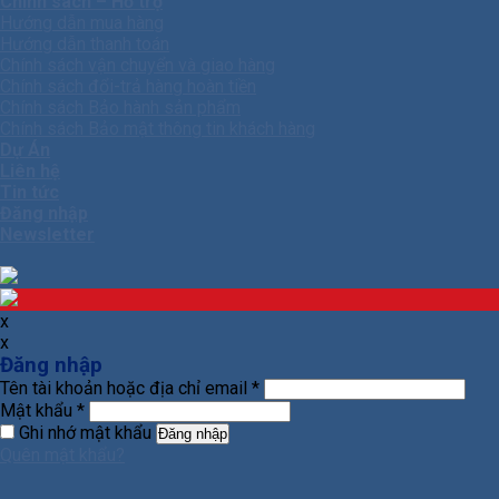
Chính sách – Hỗ trợ
Hướng dẫn mua hàng
Hướng dẫn thanh toán
Chính sách vận chuyển và giao hàng
Chính sách đổi-trả hàng hoàn tiền
Chính sách Bảo hành sản phẩm
Chính sách Bảo mật thông tin khách hàng
Dự Án
Liên hệ
Tin tức
Đăng nhập
Newsletter
x
x
Đăng nhập
Tên tài khoản hoặc địa chỉ email
*
Mật khẩu
*
Ghi nhớ mật khẩu
Đăng nhập
Quên mật khẩu?