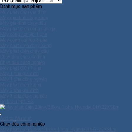
Danh mục sản phẩm
Máy phát điện gia đình
Máy gia đình chạy xăng
Máy gia đình chạy dầu
Máy phát điện công nghiệp
Máy công nghiệp 1 pha
Máy công nghiêp 3 pha
Máy phát điện chạy Xăng
Máy phát điện chạy dầu
Chạy dầu cho gia đình
Chạy dầu công nghiệp
Máy phát điện 1 pha
Máy 1 pha gia đình
Máy 1 pha công nghiệp
Máy phát điện 3 pha
Máy 3 pha gia đình
Máy 3 pha công nghiệp
Bộ lưu điện UPS
Add to Wishlist
Chạy dầu công nghiệp
Máy phát điện 20kw/20kva 1 pha. Hyundai DHY-22KSEm