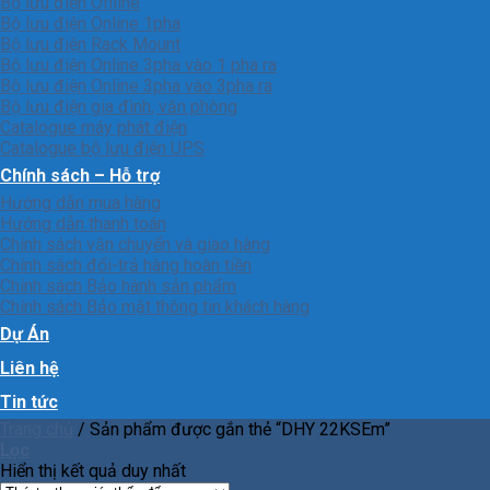
Bộ lưu điện Offline
Bộ lưu điện Online 1pha
Bộ lưu điện Rack Mount
Bộ lưu điện Online 3pha vào 1 pha ra
Bộ lưu điện Online 3pha vào 3pha ra
Bộ lưu điện gia đình, văn phòng
Catalogue máy phát điện
Catalogue bộ lưu điện UPS
Chính sách – Hỗ trợ
Hướng dẫn mua hàng
Hướng dẫn thanh toán
Chính sách vận chuyển và giao hàng
Chính sách đổi-trả hàng hoàn tiền
Chính sách Bảo hành sản phẩm
Chính sách Bảo mật thông tin khách hàng
Dự Án
Liên hệ
Tin tức
Trang chủ
/
Sản phẩm được gắn thẻ “DHY 22KSEm”
Lọc
Hiển thị kết quả duy nhất