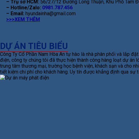
– Trụ sở HCM:
56/27/12 Đường Long Thuận, Khu Phố Tam Đa
– Hotline/Zalo:
0981.787.456
– Email:
hyundainha@gmail.com
>>>XEM THÊM
DỰ ÁN TIÊU BIỂU
Công Ty Cổ Phần Nam Hòa An tự hào là nhà phân phối và lắp đặt m
điện, công ty chúng tôi đã thực hiện thành công hàng loạt dự án
trung tâm thương mại, trường học bệnh viện, khách sạn và cho nhi
tiết kiệm chi phí cho khách hàng. Uy tín được khẳng định qua sự 