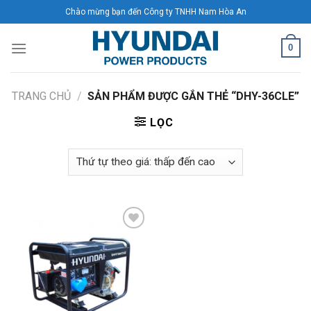
Skip
Chào mừng bạn đến Công ty TNHH Nam Hòa An
to
content
0
TRANG CHỦ
/
SẢN PHẨM ĐƯỢC GẮN THẺ “DHY-36CLE”
LỌC
Add to
Wishlist