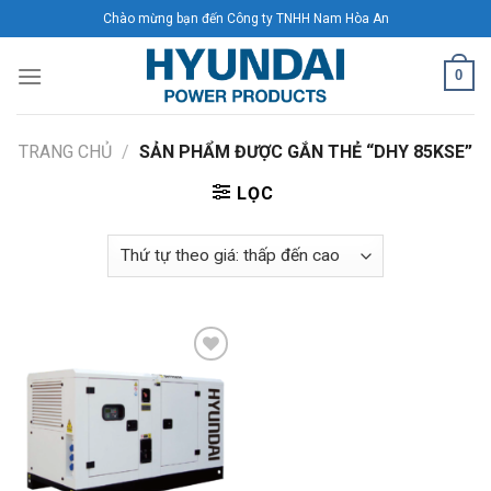
Skip
Chào mừng bạn đến Công ty TNHH Nam Hòa An
to
content
0
TRANG CHỦ
/
SẢN PHẨM ĐƯỢC GẮN THẺ “DHY 85KSE”
LỌC
Add to
Wishlist