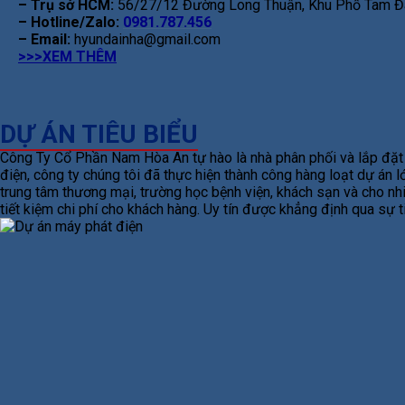
– Trụ sở HCM:
56/27/12 Đường Long Thuận, Khu Phố Tam Đa
– Hotline/Zalo:
0981.787.456
– Email:
hyundainha@gmail.com
>>>XEM THÊM
DỰ ÁN TIÊU BIỂU
Công Ty Cổ Phần Nam Hòa An tự hào là nhà phân phối và lắp đặt m
điện, công ty chúng tôi đã thực hiện thành công hàng loạt dự án
trung tâm thương mại, trường học bệnh viện, khách sạn và cho nhi
tiết kiệm chi phí cho khách hàng. Uy tín được khẳng định qua sự 