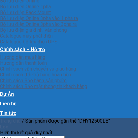
Bộ lưu điện Offline
Bộ lưu điện Online 1pha
Bộ lưu điện Rack Mount
Bộ lưu điện Online 3pha vào 1 pha ra
Bộ lưu điện Online 3pha vào 3pha ra
Bộ lưu điện gia đình, văn phòng
Catalogue máy phát điện
Catalogue bộ lưu điện UPS
Chính sách – Hỗ trợ
Hướng dẫn mua hàng
Hướng dẫn thanh toán
Chính sách vận chuyển và giao hàng
Chính sách đổi-trả hàng hoàn tiền
Chính sách Bảo hành sản phẩm
Chính sách Bảo mật thông tin khách hàng
Dự Án
Liên hệ
Tin tức
Trang chủ
/
Sản phẩm được gắn thẻ “DHY12500LE”
Lọc
Hiển thị kết quả duy nhất