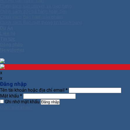
Hướng dẫn thanh toán
Chính sách vận chuyển và giao hàng
Chính sách đổi-trả hàng hoàn tiền
Chính sách Bảo hành sản phẩm
Chính sách Bảo mật thông tin khách hàng
Dự Án
Liên hệ
Tin tức
Đăng nhập
Newsletter
x
x
Đăng nhập
Tên tài khoản hoặc địa chỉ email
*
Mật khẩu
*
Ghi nhớ mật khẩu
Đăng nhập
Quên mật khẩu?