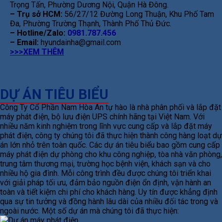
Trọng Tấn, Phường Dương Nội, Quận Hà Đông.
– Trụ sở HCM:
56/27/12 Đường Long Thuận, Khu Phố Tam
Đa, Phường Trường Thạnh, Thành Phố Thủ Đức.
– Hotline/Zalo:
0981.787.456
– Email:
hyundainha@gmail.com
>>>XEM THÊM
DỰ ÁN TIÊU BIỂU
Công Ty Cổ Phần Nam Hòa An tự hào là nhà phân phối và lắp đặt
máy phát điện, bộ lưu điện UPS chính hãng tại Việt Nam. Với
nhiều năm kinh nghiệm trong lĩnh vực cung cấp và lắp đặt máy
phát điện, công ty chúng tôi đã thực hiện thành công hàng loạt dự
án lớn nhỏ trên toàn quốc. Các dự án tiêu biểu bao gồm cung cấp
máy phát điện dự phòng cho khu công nghiệp, tòa nhà văn phòng,
trung tâm thương mại, trường học bệnh viện, khách sạn và cho
nhiều hộ gia đình. Mỗi công trình đều được chúng tôi triển khai
với giải pháp tối ưu, đảm bảo nguồn điện ổn định, vận hành an
toàn và tiết kiệm chi phí cho khách hàng. Uy tín được khẳng định
qua sự tin tưởng và đồng hành lâu dài của nhiều đối tác trong và
ngoài nước. Một số dự án mà chúng tôi đã thực hiện: