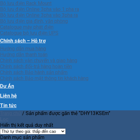
Bộ lưu điện Rack Mount
Bộ lưu điện Online 3pha vào 1 pha ra
Bộ lưu điện Online 3pha vào 3pha ra
Bộ lưu điện gia đình, văn phòng
Catalogue máy phát điện
Catalogue bộ lưu điện UPS
Chính sách – Hỗ trợ
Hướng dẫn mua hàng
Hướng dẫn thanh toán
Chính sách vận chuyển và giao hàng
Chính sách đổi-trả hàng hoàn tiền
Chính sách Bảo hành sản phẩm
Chính sách Bảo mật thông tin khách hàng
Dự Án
Liên hệ
Tin tức
Trang chủ
/
Sản phẩm được gắn thẻ “DHY13KSEm”
Lọc
Hiển thị kết quả duy nhất
Danh mục sản phẩm