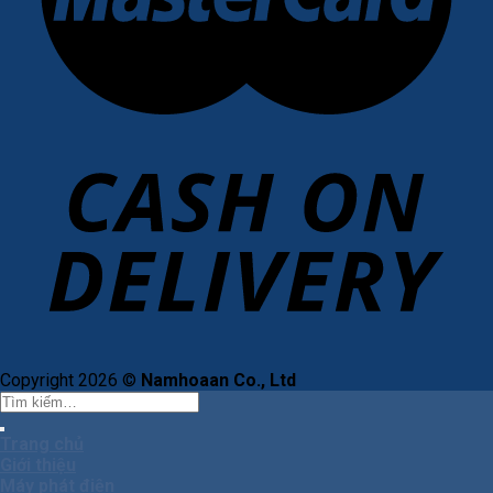
Copyright 2026 ©
Namhoaan Co., Ltd
Tìm
kiếm:
Trang chủ
Giới thiệu
Máy phát điện