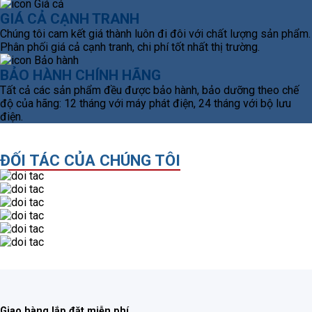
GIÁ CẢ CẠNH TRANH
Chúng tôi cam kết giá thành luôn đi đôi với chất lượng sản phẩm.
Phân phối giá cả cạnh tranh, chi phí tốt nhất thị trường.
BẢO HÀNH CHÍNH HÃNG
Tất cả các sản phẩm đều được bảo hành, bảo dưỡng theo chế
độ của hãng: 12 tháng với máy phát điện, 24 tháng với bộ lưu
điện.
ĐỐI TÁC CỦA CHÚNG TÔI
Giao hàng lắp đặt miễn phí