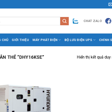
CHAT ZALO
G CHỦ
GIỚI THIỆU
MÁY PHÁT ĐIỆN
BỘ LƯU ĐIỆN UPS
CHÍNH 
ẮN THẺ “DHY16KSE”
Hiển thị kết quả duy
Add to
Wishlist