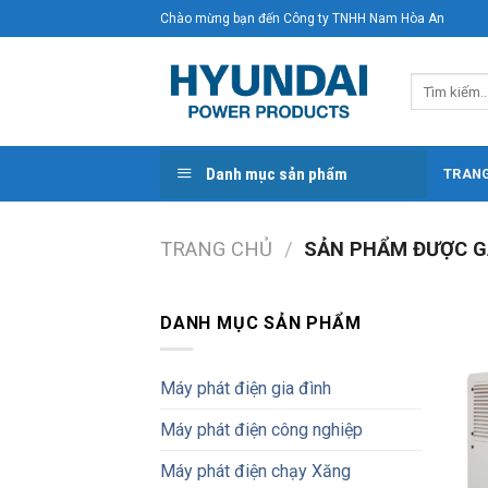
Skip
Chào mừng bạn đến Công ty TNHH Nam Hòa An
to
content
Tìm
kiếm:
Danh mục sản phẩm
TRAN
TRANG CHỦ
/
SẢN PHẨM ĐƯỢC G
DANH MỤC SẢN PHẨM
Máy phát điện gia đình
Máy phát điện công nghiệp
Máy phát điện chạy Xăng