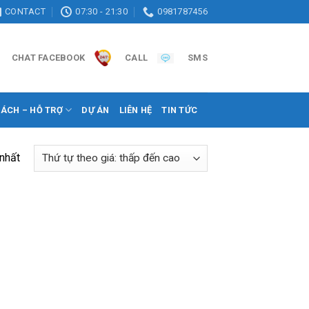
CONTACT
07:30 - 21:30
0981787456
CHAT FACEBOOK
CALL
SMS
SÁCH – HỖ TRỢ
DỰ ÁN
LIÊN HỆ
TIN TỨC
 nhất