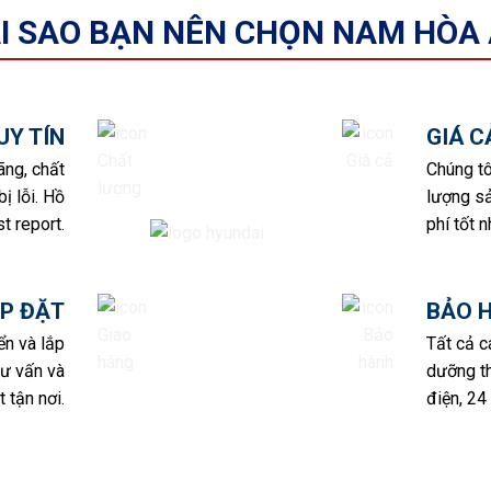
I SAO BẠN NÊN CHỌN NAM HÒA
UY TÍN
GIÁ 
ãng, chất
Chúng tô
ị lỗi. Hồ
lượng sả
t report.
phí tốt n
P ĐẶT
BẢO 
ển và lắp
Tất cả 
tư vấn và
dưỡng th
 tận nơi.
điện, 24