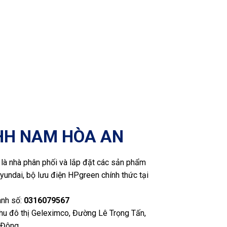
HH NAM HÒA AN
là nhà phân phối và lắp đặt các sản phẩm
yundai, bộ lưu điện HPgreen chính thức tại
anh số:
0316079567
Khu đô thị Geleximco, Đường Lê Trọng Tấn,
 Đông.