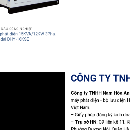
 DẦU CÔNG NGHIỆP
phát điện 15KVA/12KW 3Pha.
dai DHY-16KSE
CÔNG TY TN
Công ty TNHH Nam Hòa An
máy phát điện - bộ lưu điện H
Việt Nam.
– Giấy phép đăng ký kinh do
– Trụ sở HN:
C9 liền kề 11, 
Phường Dương Nội, Quận Hà