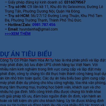
– Giấy phép đăng ký kinh doanh số:
0316079567
– Trụ sở HN:
C9 liền kề 11, Khu đô thị Geleximco, Đường Lê
Trọng Tấn, Phường Dương Nội, Quận Hà Đông.
– Trụ sở HCM:
56/27/12 Đường Long Thuận, Khu Phố Tam
Đa, Phường Trường Thạnh, Thành Phố Thủ Đức.
– Hotline/Zalo:
0981.787.456
– Email:
hyundainha@gmail.com
>>>XEM THÊM
DỰ ÁN TIÊU BIỂU
Công Ty Cổ Phần Nam Hòa An tự hào là nhà phân phối và lắp đặt
máy phát điện, bộ lưu điện UPS chính hãng tại Việt Nam. Với
nhiều năm kinh nghiệm trong lĩnh vực cung cấp và lắp đặt máy
phát điện, công ty chúng tôi đã thực hiện thành công hàng loạt dự
án lớn nhỏ trên toàn quốc. Các dự án tiêu biểu bao gồm cung cấp
máy phát điện dự phòng cho khu công nghiệp, tòa nhà văn phòng,
trung tâm thương mại, trường học bệnh viện, khách sạn và cho
nhiều hộ gia đình. Mỗi công trình đều được chúng tôi triển khai
với giải pháp tối ưu, đảm bảo nguồn điện ổn định, vận hành an
toàn và tiết kiệm chi phí cho khách hàng. Uy tín được khẳng định
qua sự tin tưởng và đồng hành lâu dài của nhiều đối tác trong và