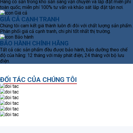
Hàng có sẵn trong kho sẵn sàng vận chuyển và lắp đặt miễn phí
toàn quốc; miễn phí 100% tư vấn và khảo sát lắp đặt tận nơi.
GIÁ CẢ CẠNH TRANH
Chúng tôi cam kết giá thành luôn đi đôi với chất lượng sản phẩm.
Phân phối giá cả cạnh tranh, chi phí tốt nhất thị trường.
BẢO HÀNH CHÍNH HÃNG
Tất cả các sản phẩm đều được bảo hành, bảo dưỡng theo chế
độ của hãng: 12 tháng với máy phát điện, 24 tháng với bộ lưu
điện.
ĐỐI TÁC CỦA CHÚNG TÔI