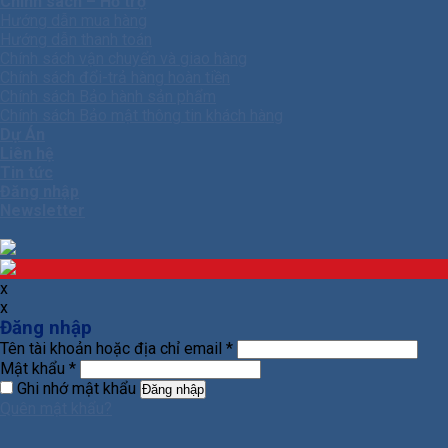
Chính sách – Hỗ trợ
Hướng dẫn mua hàng
Hướng dẫn thanh toán
Chính sách vận chuyển và giao hàng
Chính sách đổi-trả hàng hoàn tiền
Chính sách Bảo hành sản phẩm
Chính sách Bảo mật thông tin khách hàng
Dự Án
Liên hệ
Tin tức
Đăng nhập
Newsletter
x
x
Đăng nhập
Tên tài khoản hoặc địa chỉ email
*
Mật khẩu
*
Ghi nhớ mật khẩu
Đăng nhập
Quên mật khẩu?