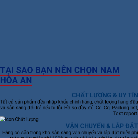
TẠI SAO BẠN NÊN CHỌN NAM
HÒA AN
CHẤT LƯỢNG & UY TÍN
Tất cả sản phẩm đều nhập khẩu chính hãng, chất lượng hàng đầu
và sẵn sàng đổi trả nếu bị lỗi. Hồ sơ đầy đủ: Co, Cq, Packing list,
Test report.
VẬN CHUYỂN & LẮP ĐẶT
Hàng có sẵn trong kho sẵn sàng vận chuyển và lắp đặt miễn phí