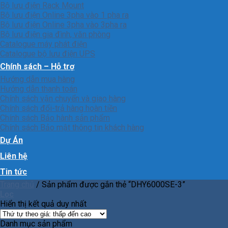
Bộ lưu điện Rack Mount
Bộ lưu điện Online 3pha vào 1 pha ra
Bộ lưu điện Online 3pha vào 3pha ra
Bộ lưu điện gia đình, văn phòng
Catalogue máy phát điện
Catalogue bộ lưu điện UPS
Chính sách – Hỗ trợ
Hướng dẫn mua hàng
Hướng dẫn thanh toán
Chính sách vận chuyển và giao hàng
Chính sách đổi-trả hàng hoàn tiền
Chính sách Bảo hành sản phẩm
Chính sách Bảo mật thông tin khách hàng
Dự Án
Liên hệ
Tin tức
Trang chủ
/
Sản phẩm được gắn thẻ “DHY6000SE-3”
Lọc
Hiển thị kết quả duy nhất
Danh mục sản phẩm