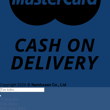
Copyright 2026 ©
Namhoaan Co., Ltd
Tìm
kiếm:
Trang chủ
Giới thiệu
Máy phát điện