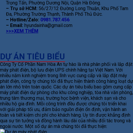
Trọng Tấn, Phường Dương Nội, Quận Hà Đông.
– Trụ sở HCM:
56/27/12 Đường Long Thuận, Khu Phố Tam
Đa, Phường Trường Thạnh, Thành Phố Thủ Đức.
– Hotline/Zalo:
0981.787.456
– Email:
hyundainha@gmail.com
>>>XEM THÊM
DỰ ÁN TIÊU BIỂU
Công Ty Cổ Phần Nam Hòa An tự hào là nhà phân phối và lắp đặt
máy phát điện, bộ lưu điện UPS chính hãng tại Việt Nam. Với
nhiều năm kinh nghiệm trong lĩnh vực cung cấp và lắp đặt máy
phát điện, công ty chúng tôi đã thực hiện thành công hàng loạt dự
án lớn nhỏ trên toàn quốc. Các dự án tiêu biểu bao gồm cung cấp
máy phát điện dự phòng cho khu công nghiệp, tòa nhà văn phòng,
trung tâm thương mại, trường học bệnh viện, khách sạn và cho
nhiều hộ gia đình. Mỗi công trình đều được chúng tôi triển khai
với giải pháp tối ưu, đảm bảo nguồn điện ổn định, vận hành an
toàn và tiết kiệm chi phí cho khách hàng. Uy tín được khẳng định
qua sự tin tưởng và đồng hành lâu dài của nhiều đối tác trong và
ngoài nước. Một số dự án mà chúng tôi đã thực hiện: