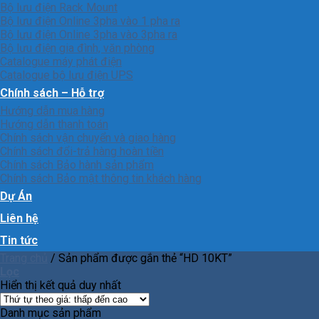
Bộ lưu điện Rack Mount
Bộ lưu điện Online 3pha vào 1 pha ra
Bộ lưu điện Online 3pha vào 3pha ra
Bộ lưu điện gia đình, văn phòng
Catalogue máy phát điện
Catalogue bộ lưu điện UPS
Chính sách – Hỗ trợ
Hướng dẫn mua hàng
Hướng dẫn thanh toán
Chính sách vận chuyển và giao hàng
Chính sách đổi-trả hàng hoàn tiền
Chính sách Bảo hành sản phẩm
Chính sách Bảo mật thông tin khách hàng
Dự Án
Liên hệ
Tin tức
Trang chủ
/
Sản phẩm được gắn thẻ “HD 10KT”
Lọc
Hiển thị kết quả duy nhất
Danh mục sản phẩm