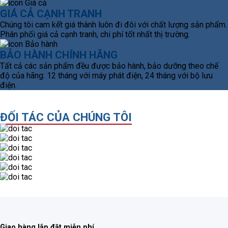
GIÁ CẢ CẠNH TRANH
Chúng tôi cam kết giá thành luôn đi đôi với chất lượng sản phẩm.
Phân phối giá cả cạnh tranh, chi phí tốt nhất thị trường.
BẢO HÀNH CHÍNH HÃNG
Tất cả các sản phẩm đều được bảo hành, bảo dưỡng theo chế
độ của hãng: 12 tháng với máy phát điện, 24 tháng với bộ lưu
điện.
ĐỐI TÁC CỦA CHÚNG TÔI
Giao hàng lắp đặt miễn phí