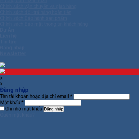
Hướng dẫn thanh toán
Chính sách vận chuyển và giao hàng
Chính sách đổi-trả hàng hoàn tiền
Chính sách Bảo hành sản phẩm
Chính sách Bảo mật thông tin khách hàng
Dự Án
Liên hệ
Tin tức
Đăng nhập
Newsletter
x
x
Đăng nhập
Tên tài khoản hoặc địa chỉ email
*
Mật khẩu
*
Ghi nhớ mật khẩu
Đăng nhập
Quên mật khẩu?