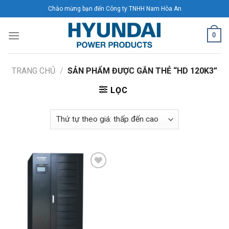
Skip
Chào mừng bạn đến Công ty TNHH Nam Hòa An
to
content
0
TRANG CHỦ
/
SẢN PHẨM ĐƯỢC GẮN THẺ “HD 120K3”
LỌC
Add to
Wishlist