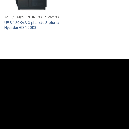
BỘ LƯU ĐIỆN ONLINE 3PHA VÀO 3PHA RA
UPS 120KVA 3 pha vào 3 pha ra.
Hyundai HD-120K3