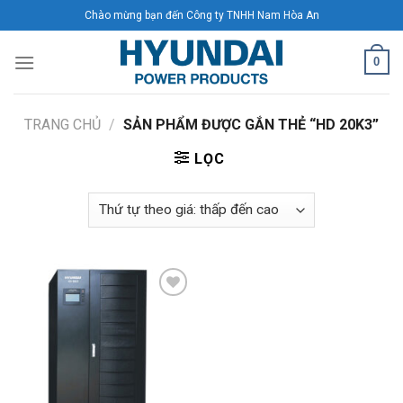
Skip
Chào mừng bạn đến Công ty TNHH Nam Hòa An
to
content
0
TRANG CHỦ
/
SẢN PHẨM ĐƯỢC GẮN THẺ “HD 20K3”
LỌC
Add to
Wishlist