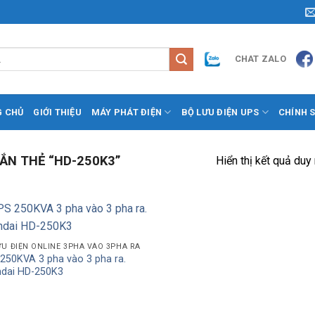
CHAT ZALO
G CHỦ
GIỚI THIỆU
MÁY PHÁT ĐIỆN
BỘ LƯU ĐIỆN UPS
CHÍNH 
N THẺ “HD-250K3”
Hiển thị kết quả duy
Add to
ƯU ĐIỆN ONLINE 3PHA VÀO 3PHA RA
Wishlist
250KVA 3 pha vào 3 pha ra.
dai HD-250K3