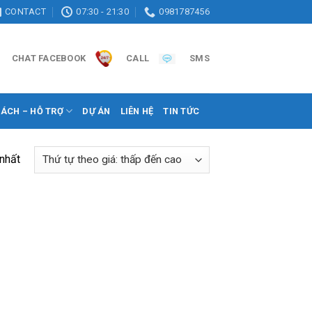
CONTACT
07:30 - 21:30
0981787456
CHAT FACEBOOK
CALL
SMS
SÁCH – HỖ TRỢ
DỰ ÁN
LIÊN HỆ
TIN TỨC
 nhất