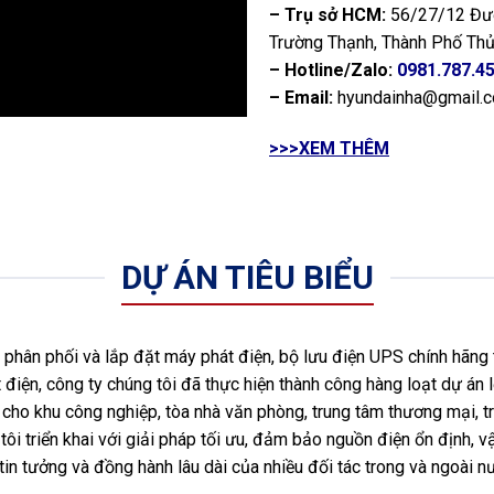
– Trụ sở HCM:
56/27/12 Đườ
Trường Thạnh, Thành Phố Thủ
– Hotline/Zalo:
0981.787.4
– Email:
hyundainha@gmail.
>>>XEM THÊM
DỰ ÁN TIÊU BIỂU
hân phối và lắp đặt máy phát điện, bộ lưu điện UPS chính hãng 
 điện, công ty chúng tôi đã thực hiện thành công hàng loạt dự án l
ho khu công nghiệp, tòa nhà văn phòng, trung tâm thương mại, tr
ôi triển khai với giải pháp tối ưu, đảm bảo nguồn điện ổn định, vậ
tin tưởng và đồng hành lâu dài của nhiều đối tác trong và ngoài 