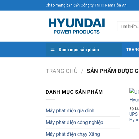
Skip
Chào mừng bạn đến Công ty TNHH Nam Hòa An
to
content
Tìm
kiếm:
Danh mục sản phẩm
TRAN
TRANG CHỦ
/
SẢN PHẨM ĐƯỢC GẮ
DANH MỤC SẢN PHẨM
BỘ L
Máy phát điện gia đình
UPS 
Hyun
Máy phát điện công nghiệp
Máy phát điện chạy Xăng