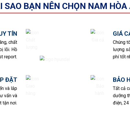
I SAO BẠN NÊN CHỌN NAM HÒA
UY TÍN
GIÁ 
ãng, chất
Chúng tô
ị lỗi. Hồ
lượng sả
t report.
phí tốt n
P ĐẶT
BẢO 
ển và lắp
Tất cả 
tư vấn và
dưỡng th
 tận nơi.
điện, 24