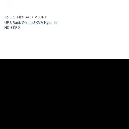
BỘ LƯU ĐIỆN RACK MOUNT
UPS Rack Online 3KVA Hyundai
HD-3KR9