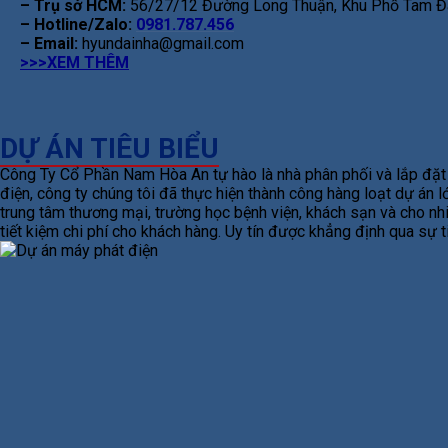
– Trụ sở HCM:
56/27/12 Đường Long Thuận, Khu Phố Tam Đa
– Hotline/Zalo:
0981.787.456
– Email:
hyundainha@gmail.com
>>>XEM THÊM
DỰ ÁN TIÊU BIỂU
Công Ty Cổ Phần Nam Hòa An tự hào là nhà phân phối và lắp đặt m
điện, công ty chúng tôi đã thực hiện thành công hàng loạt dự án
trung tâm thương mại, trường học bệnh viện, khách sạn và cho nhi
tiết kiệm chi phí cho khách hàng. Uy tín được khẳng định qua sự 