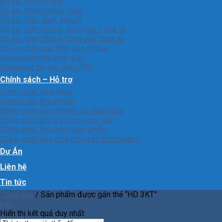
Bộ lưu điện Offline
Bộ lưu điện Online 1pha
Bộ lưu điện Rack Mount
Bộ lưu điện Online 3pha vào 1 pha ra
Bộ lưu điện Online 3pha vào 3pha ra
Bộ lưu điện gia đình, văn phòng
Catalogue máy phát điện
Catalogue bộ lưu điện UPS
Chính sách – Hỗ trợ
Hướng dẫn mua hàng
Hướng dẫn thanh toán
Chính sách vận chuyển và giao hàng
Chính sách đổi-trả hàng hoàn tiền
Chính sách Bảo hành sản phẩm
Chính sách Bảo mật thông tin khách hàng
Dự Án
Liên hệ
Tin tức
Trang chủ
/
Sản phẩm được gắn thẻ “HD 3KT”
Lọc
Hiển thị kết quả duy nhất