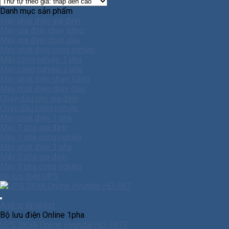
Danh mục sản phẩm
Máy phát điện gia đình
Máy gia đình chạy xăng
Máy gia đình chạy dầu
Máy phát điện công nghiệp
Máy công nghiệp 1 pha
Máy công nghiêp 3 pha
Máy phát điện chạy Xăng
Máy phát điện chạy dầu
Chạy dầu cho gia đình
Chạy dầu công nghiệp
Máy phát điện 1 pha
Máy 1 pha gia đình
Máy 1 pha công nghiệp
Máy phát điện 3 pha
Máy 3 pha gia đình
Máy 3 pha công nghiệp
Bộ lưu điện UPS
Add to Wishlist
Bộ lưu điện Online 1pha
UPS 3KVA Online Hyundai HD-3KT9