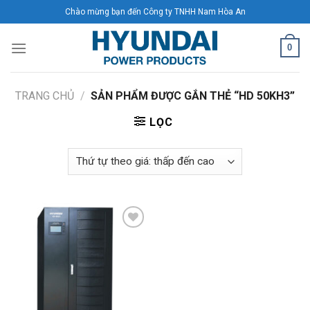
Skip
Chào mừng bạn đến Công ty TNHH Nam Hòa An
to
content
0
TRANG CHỦ
/
SẢN PHẨM ĐƯỢC GẮN THẺ “HD 50KH3”
LỌC
Add to
Wishlist