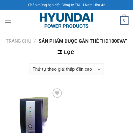
Skip
Chào mừng bạn đến Công ty TNHH Nam Hòa An
to
content
0
TRANG CHỦ
/
SẢN PHẨM ĐƯỢC GẮN THẺ “HD1000VA”
LỌC
Add to
Wishlist