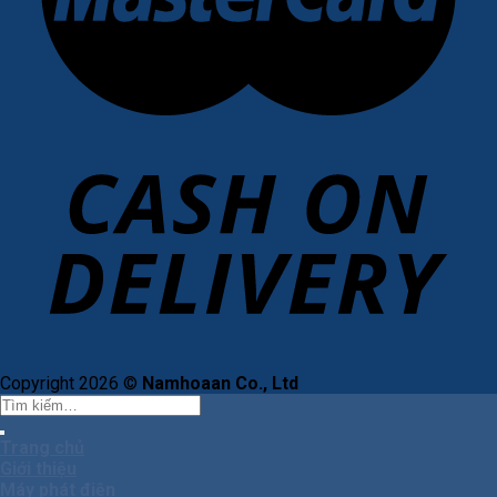
Copyright 2026 ©
Namhoaan Co., Ltd
Tìm
kiếm:
Trang chủ
Giới thiệu
Máy phát điện