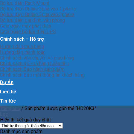
Bộ lưu điện Rack Mount
Bộ lưu điện Online 3pha vào 1 pha ra
Bộ lưu điện Online 3pha vào 3pha ra
Bộ lưu điện gia đình, văn phòng
Catalogue máy phát điện
Catalogue bộ lưu điện UPS
Chính sách – Hỗ trợ
Hướng dẫn mua hàng
Hướng dẫn thanh toán
Chính sách vận chuyển và giao hàng
Chính sách đổi-trả hàng hoàn tiền
Chính sách Bảo hành sản phẩm
Chính sách Bảo mật thông tin khách hàng
Dự Án
Liên hệ
Tin tức
Trang chủ
/
Sản phẩm được gắn thẻ “HD20K3”
Lọc
Hiển thị kết quả duy nhất
Danh mục sản phẩm