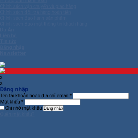
Hướng dẫn thanh toán
Chính sách vận chuyển và giao hàng
Chính sách đổi-trả hàng hoàn tiền
Chính sách Bảo hành sản phẩm
Chính sách Bảo mật thông tin khách hàng
Dự Án
Liên hệ
Tin tức
Đăng nhập
Newsletter
x
x
Đăng nhập
Tên tài khoản hoặc địa chỉ email
*
Mật khẩu
*
Ghi nhớ mật khẩu
Đăng nhập
Quên mật khẩu?