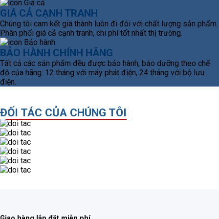
GIÁ CẢ CẠNH TRANH
Chúng tôi cam kết giá thành luôn đi đôi với chất lượng sản phẩm.
Phân phối giá cả cạnh tranh, chi phí tốt nhất thị trường.
BẢO HÀNH CHÍNH HÃNG
Tất cả các sản phẩm đều được bảo hành, bảo dưỡng theo chế
độ của hãng: 12 tháng với máy phát điện, 24 tháng với bộ lưu
điện.
ĐỐI TÁC CỦA CHÚNG TÔI
Giao hàng lắp đặt miễn phí