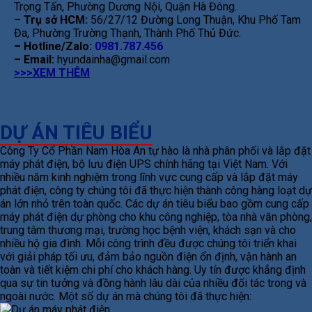
Trọng Tấn, Phường Dương Nội, Quận Hà Đông.
– Trụ sở HCM:
56/27/12 Đường Long Thuận, Khu Phố Tam
Đa, Phường Trường Thạnh, Thành Phố Thủ Đức.
– Hotline/Zalo:
0981.787.456
– Email:
hyundainha@gmail.com
>>>XEM THÊM
DỰ ÁN TIÊU BIỂU
Công Ty Cổ Phần Nam Hòa An tự hào là nhà phân phối và lắp đặt
máy phát điện, bộ lưu điện UPS chính hãng tại Việt Nam. Với
nhiều năm kinh nghiệm trong lĩnh vực cung cấp và lắp đặt máy
phát điện, công ty chúng tôi đã thực hiện thành công hàng loạt dự
án lớn nhỏ trên toàn quốc. Các dự án tiêu biểu bao gồm cung cấp
máy phát điện dự phòng cho khu công nghiệp, tòa nhà văn phòng,
trung tâm thương mại, trường học bệnh viện, khách sạn và cho
nhiều hộ gia đình. Mỗi công trình đều được chúng tôi triển khai
với giải pháp tối ưu, đảm bảo nguồn điện ổn định, vận hành an
toàn và tiết kiệm chi phí cho khách hàng. Uy tín được khẳng định
qua sự tin tưởng và đồng hành lâu dài của nhiều đối tác trong và
ngoài nước. Một số dự án mà chúng tôi đã thực hiện: