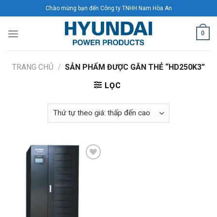
Skip
Chào mừng bạn đến Công ty TNHH Nam Hòa An
to
content
0
TRANG CHỦ
/
SẢN PHẨM ĐƯỢC GẮN THẺ “HD250K3”
LỌC
Add to
Wishlist