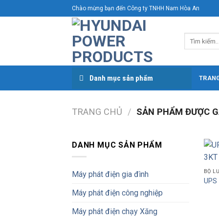
Skip
Chào mừng bạn đến Công ty TNHH Nam Hòa An
to
content
Tìm
kiếm:
Danh mục sản phẩm
TRAN
TRANG CHỦ
/
SẢN PHẨM ĐƯỢC G
DANH MỤC SẢN PHẨM
BỘ L
Máy phát điện gia đình
UPS 
Máy phát điện công nghiệp
Máy phát điện chạy Xăng