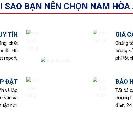
I SAO BẠN NÊN CHỌN NAM HÒA
UY TÍN
GIÁ 
ãng, chất
Chúng tô
ị lỗi. Hồ
lượng sả
t report.
phí tốt n
P ĐẶT
BẢO 
ển và lắp
Tất cả 
tư vấn và
dưỡng th
 tận nơi.
điện, 24