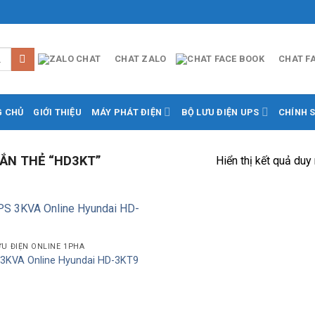
CHAT ZALO
CHAT F
G CHỦ
GIỚI THIỆU
MÁY PHÁT ĐIỆN
BỘ LƯU ĐIỆN UPS
CHÍNH 
ẮN THẺ “HD3KT”
Hiển thị kết quả duy
Add to
ƯU ĐIỆN ONLINE 1PHA
Wishlist
3KVA Online Hyundai HD-3KT9