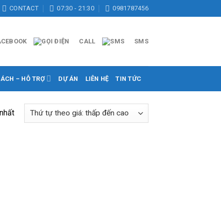
CONTACT
07:30 - 21:30
0981787456
ACEBOOK
CALL
SMS
SÁCH – HỖ TRỢ
DỰ ÁN
LIÊN HỆ
TIN TỨC
 nhất