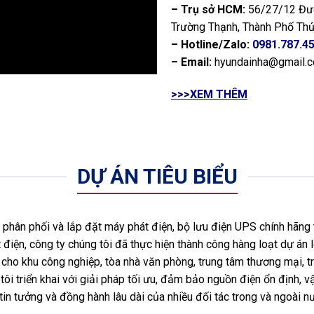
– Trụ sở HCM:
56/27/12 Đườ
Trường Thạnh, Thành Phố Thủ
– Hotline/Zalo:
0981.787.4
– Email:
hyundainha@gmail.
>>>XEM THÊM
DỰ ÁN TIÊU BIỂU
hân phối và lắp đặt máy phát điện, bộ lưu điện UPS chính hãng 
 điện, công ty chúng tôi đã thực hiện thành công hàng loạt dự án l
ho khu công nghiệp, tòa nhà văn phòng, trung tâm thương mại, tr
ôi triển khai với giải pháp tối ưu, đảm bảo nguồn điện ổn định, vậ
tin tưởng và đồng hành lâu dài của nhiều đối tác trong và ngoài 