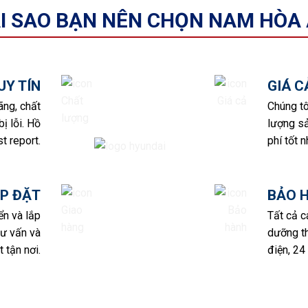
I SAO BẠN NÊN CHỌN NAM HÒA
UY TÍN
GIÁ 
ãng, chất
Chúng tô
ị lỗi. Hồ
lượng sả
t report.
phí tốt n
P ĐẶT
BẢO 
ển và lắp
Tất cả 
tư vấn và
dưỡng th
 tận nơi.
điện, 24