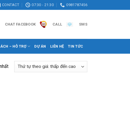
CONTACT
07:30 - 21:30
0981787456
CHAT FACEBOOK
CALL
SMS
SÁCH – HỖ TRỢ
DỰ ÁN
LIÊN HỆ
TIN TỨC
 nhất