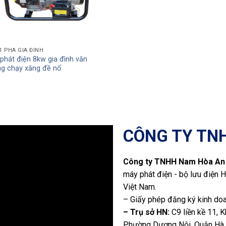
1 PHA GIA ĐÌNH
phát điện 8kw gia đình văn
g chạy xăng đề nổ
CÔNG TY TN
Công ty TNHH Nam Hòa An
máy phát điện - bộ lưu điện H
Việt Nam.
– Giấy phép đăng ký kinh do
– Trụ sở HN:
C9 liền kề 11, 
Phường Dương Nội, Quận Hà