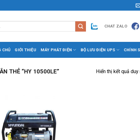
CHAT ZALO
G CHỦ
GIỚI THIỆU
MÁY PHÁT ĐIỆN
BỘ LƯU ĐIỆN UPS
CHÍNH 
N THẺ “HY 10500LE”
Hiển thị kết quả duy
Add to
Wishlist