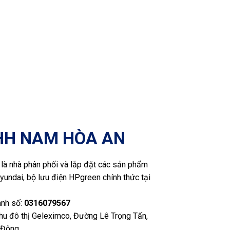
HH NAM HÒA AN
là nhà phân phối và lắp đặt các sản phẩm
yundai, bộ lưu điện HPgreen chính thức tại
anh số:
0316079567
Khu đô thị Geleximco, Đường Lê Trọng Tấn,
 Đông.