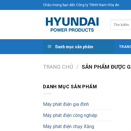
Skip
Chào mừng bạn đến Công ty TNHH Nam Hòa An
to
content
Tìm
kiếm:
Danh mục sản phẩm
TRAN
TRANG CHỦ
/
SẢN PHẨM ĐƯỢC GẮ
DANH MỤC SẢN PHẨM
Máy phát điện gia đình
Máy phát điện công nghiệp
Máy phát điện chạy Xăng