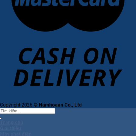
Copyright 2026 ©
Namhoaan Co., Ltd
Tìm
kiếm:
Trang chủ
Giới thiệu
Máy phát điện