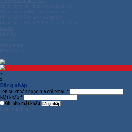
Hướng dẫn thanh toán
Chính sách vận chuyển và giao hàng
Chính sách đổi-trả hàng hoàn tiền
Chính sách Bảo hành sản phẩm
Chính sách Bảo mật thông tin khách hàng
Dự Án
Liên hệ
Tin tức
Đăng nhập
Newsletter
x
x
Đăng nhập
Tên tài khoản hoặc địa chỉ email
*
Mật khẩu
*
Ghi nhớ mật khẩu
Đăng nhập
Quên mật khẩu?