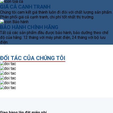
GIÁ CẢ CẠNH TRANH
Chúng tôi cam kết giá thành luôn đi đôi với chất lượng sản phẩm.
Phân phối giá cả cạnh tranh, chi phí tốt nhất thị trường.
BẢO HÀNH CHÍNH HÃNG
Tất cả các sản phẩm đều được bảo hành, bảo dưỡng theo chế
độ của hãng: 12 tháng với máy phát điện, 24 tháng với bộ lưu
điện.
ĐỐI TÁC CỦA CHÚNG TÔI
Giao hàng lắp đặt miễn phí