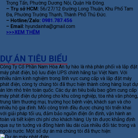
Trọng Tấn, Phường Dương Nội, Quận Hà Đông.
– Trụ sở HCM:
56/27/12 Đường Long Thuận, Khu Phố Tam
Đa, Phường Trường Thạnh, Thành Phố Thủ Đức.
– Hotline/Zalo:
0981.787.456
– Email:
hyundainha@gmail.com
>>>XEM THÊM
DỰ ÁN TIÊU BIỂU
Công Ty Cổ Phần Nam Hòa An tự hào là nhà phân phối và lắp đặt
máy phát điện, bộ lưu điện UPS chính hãng tại Việt Nam. Với
nhiều năm kinh nghiệm trong lĩnh vực cung cấp và lắp đặt máy
phát điện, công ty chúng tôi đã thực hiện thành công hàng loạt dự
án lớn nhỏ trên toàn quốc. Các dự án tiêu biểu bao gồm cung cấp
máy phát điện dự phòng cho khu công nghiệp, tòa nhà văn phòng,
trung tâm thương mại, trường học bệnh viện, khách sạn và cho
nhiều hộ gia đình. Mỗi công trình đều được chúng tôi triển khai
với giải pháp tối ưu, đảm bảo nguồn điện ổn định, vận hành an
toàn và tiết kiệm chi phí cho khách hàng. Uy tín được khẳng định
qua sự tin tưởng và đồng hành lâu dài của nhiều đối tác trong và
ngoài nước. Một số dự án mà chúng tôi đã thực hiện: