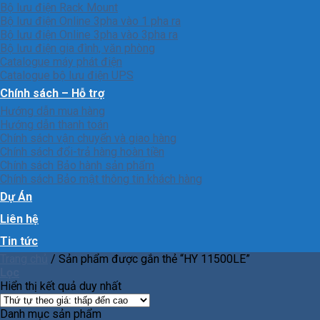
Bộ lưu điện Rack Mount
Bộ lưu điện Online 3pha vào 1 pha ra
Bộ lưu điện Online 3pha vào 3pha ra
Bộ lưu điện gia đình, văn phòng
Catalogue máy phát điện
Catalogue bộ lưu điện UPS
Chính sách – Hỗ trợ
Hướng dẫn mua hàng
Hướng dẫn thanh toán
Chính sách vận chuyển và giao hàng
Chính sách đổi-trả hàng hoàn tiền
Chính sách Bảo hành sản phẩm
Chính sách Bảo mật thông tin khách hàng
Dự Án
Liên hệ
Tin tức
Trang chủ
/
Sản phẩm được gắn thẻ “HY 11500LE”
Lọc
Hiển thị kết quả duy nhất
Danh mục sản phẩm