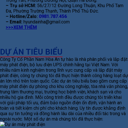
Trọng Tấn, Phường Dương Nội, Quận Hà Đông.
– Trụ sở HCM:
56/27/12 Đường Long Thuận, Khu Phố Tam
Đa, Phường Trường Thạnh, Thành Phố Thủ Đức.
– Hotline/Zalo:
0981.787.456
– Email:
hyundainha@gmail.com
>>>XEM THÊM
DỰ ÁN TIÊU BIỂU
Công Ty Cổ Phần Nam Hòa An tự hào là nhà phân phối và lắp đặt
máy phát điện, bộ lưu điện UPS chính hãng tại Việt Nam. Với
nhiều năm kinh nghiệm trong lĩnh vực cung cấp và lắp đặt máy
phát điện, công ty chúng tôi đã thực hiện thành công hàng loạt dự
án lớn nhỏ trên toàn quốc. Các dự án tiêu biểu bao gồm cung cấp
máy phát điện dự phòng cho khu công nghiệp, tòa nhà văn phòng,
trung tâm thương mại, trường học bệnh viện, khách sạn và cho
nhiều hộ gia đình. Mỗi công trình đều được chúng tôi triển khai
với giải pháp tối ưu, đảm bảo nguồn điện ổn định, vận hành an
toàn và tiết kiệm chi phí cho khách hàng. Uy tín được khẳng định
qua sự tin tưởng và đồng hành lâu dài của nhiều đối tác trong và
ngoài nước. Một số dự án mà chúng tôi đã thực hiện: