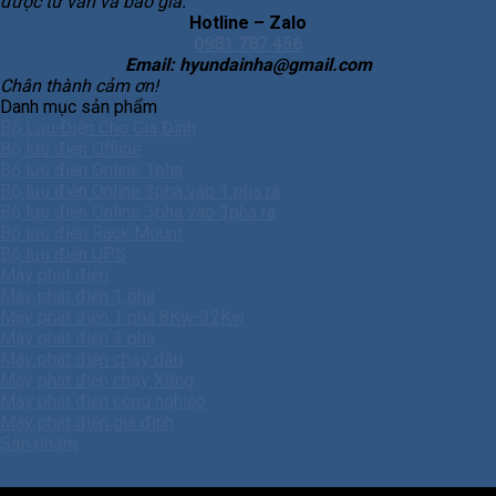
được tư vấn và báo giá.
Hotline – Zalo
0981.787.456
Email: hyundainha@gmail.com
Chân thành cảm ơn!
Danh mục sản phẩm
Bộ Lưu Điện Cho Gia Đình
Bộ lưu điện Offline
Bộ lưu điện Online 1pha
Bộ lưu điện Online 3pha vào 1 pha ra
Bộ lưu điện Online 3pha vào 3pha ra
Bộ lưu điện Rack Mount
Bộ lưu điện UPS
Máy phát điện
Máy phát điện 1 pha
Máy phát điện 1 pha 8Kw-32Kw
Máy phát điện 3 pha
Máy phát điện chạy dầu
Máy phát điện chạy Xăng
Máy phát điện công nghiệp
Máy phát điện gia đình
Sản phẩm