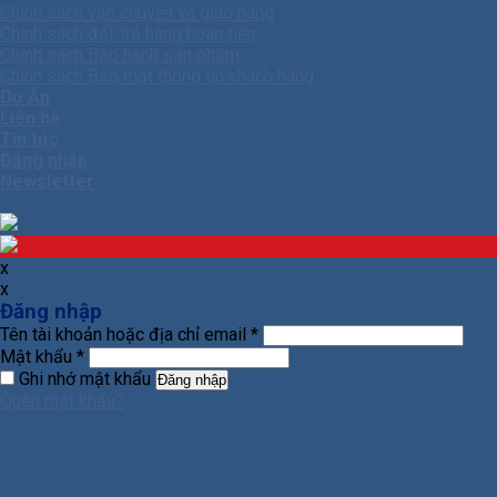
Chính sách vận chuyển và giao hàng
Chính sách đổi-trả hàng hoàn tiền
Chính sách Bảo hành sản phẩm
Chính sách Bảo mật thông tin khách hàng
Dự Án
Liên hệ
Tin tức
Đăng nhập
Newsletter
x
x
Đăng nhập
Tên tài khoản hoặc địa chỉ email
*
Mật khẩu
*
Ghi nhớ mật khẩu
Đăng nhập
Quên mật khẩu?