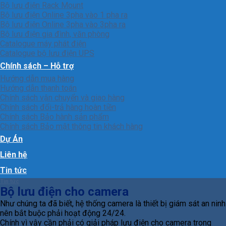
Bộ lưu điện Rack Mount
Bộ lưu điện Online 3pha vào 1 pha ra
Bộ lưu điện Online 3pha vào 3pha ra
Bộ lưu điện gia đình, văn phòng
Catalogue máy phát điện
Catalogue bộ lưu điện UPS
Chính sách – Hỗ trợ
Hướng dẫn mua hàng
Hướng dẫn thanh toán
Chính sách vận chuyển và giao hàng
Chính sách đổi-trả hàng hoàn tiền
Chính sách Bảo hành sản phẩm
Chính sách Bảo mật thông tin khách hàng
Dự Án
Liên hệ
Tin tức
Tin tức
Bộ lưu điện cho camera
Như chúng ta đã biết, hệ thống camera là thiết bị giám sát an ninh
nên bắt buộc phải hoạt động 24/24.
Chính vì vậy cần phải có giải pháp lưu điện cho camera trong