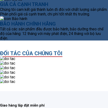
GIÁ CẢ CẠNH TRANH
Chúng tôi cam kết giá thành luôn đi đôi với chất lượng sản phẩm.
Phân phối giá cả cạnh tranh, chi phí tốt nhất thị trường.
BẢO HÀNH CHÍNH HÃNG
Tất cả các sản phẩm đều được bảo hành, bảo dưỡng theo chế
độ của hãng: 12 tháng với máy phát điện, 24 tháng với bộ lưu
điện.
ĐỐI TÁC CỦA CHÚNG TÔI
Giao hàng lắp đặt miễn phí