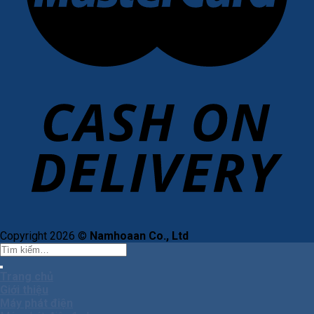
Copyright 2026 ©
Namhoaan Co., Ltd
Tìm
kiếm:
Trang chủ
Giới thiệu
Máy phát điện