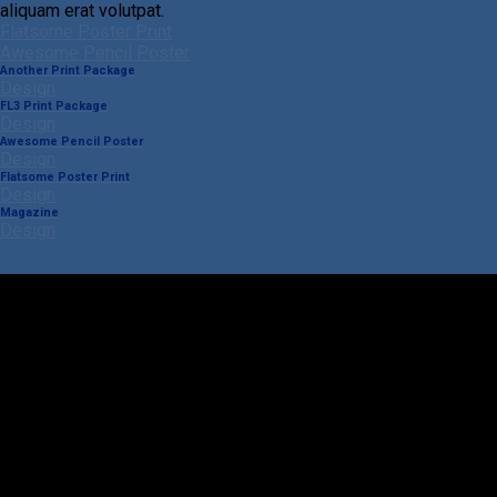
aliquam erat volutpat.
Flatsome Poster Print
Awesome Pencil Poster
Another Print Package
Design
FL3 Print Package
Design
Awesome Pencil Poster
Design
Flatsome Poster Print
Design
Magazine
Design