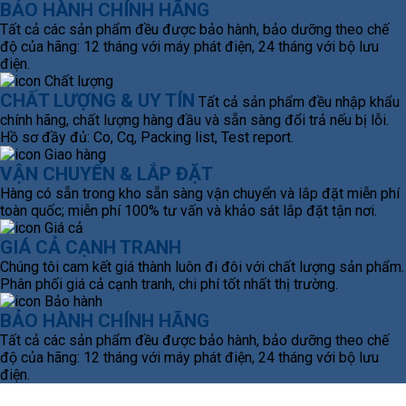
BẢO HÀNH CHÍNH HÃNG
Tất cả các sản phẩm đều được bảo hành, bảo dưỡng theo chế
độ của hãng: 12 tháng với máy phát điện, 24 tháng với bộ lưu
điện.
CHẤT LƯỢNG & UY TÍN
Tất cả sản phẩm đều nhập khẩu
chính hãng, chất lượng hàng đầu và sẵn sàng đổi trả nếu bị lỗi.
Hồ sơ đầy đủ: Co, Cq, Packing list, Test report.
VẬN CHUYỂN & LẮP ĐẶT
Hàng có sẵn trong kho sẵn sàng vận chuyển và lắp đặt miễn phí
toàn quốc; miễn phí 100% tư vấn và khảo sát lắp đặt tận nơi.
GIÁ CẢ CẠNH TRANH
Chúng tôi cam kết giá thành luôn đi đôi với chất lượng sản phẩm.
Phân phối giá cả cạnh tranh, chi phí tốt nhất thị trường.
BẢO HÀNH CHÍNH HÃNG
Tất cả các sản phẩm đều được bảo hành, bảo dưỡng theo chế
độ của hãng: 12 tháng với máy phát điện, 24 tháng với bộ lưu
điện.