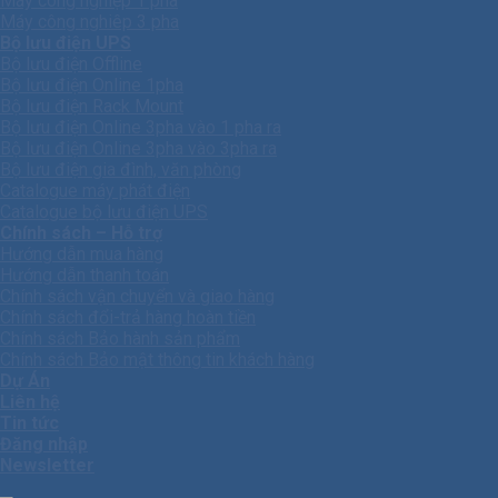
Máy công nghiệp 1 pha
Máy công nghiêp 3 pha
Bộ lưu điện UPS
Bộ lưu điện Offline
Bộ lưu điện Online 1pha
Bộ lưu điện Rack Mount
Bộ lưu điện Online 3pha vào 1 pha ra
Bộ lưu điện Online 3pha vào 3pha ra
Bộ lưu điện gia đình, văn phòng
Catalogue máy phát điện
Catalogue bộ lưu điện UPS
Chính sách – Hỗ trợ
Hướng dẫn mua hàng
Hướng dẫn thanh toán
Chính sách vận chuyển và giao hàng
Chính sách đổi-trả hàng hoàn tiền
Chính sách Bảo hành sản phẩm
Chính sách Bảo mật thông tin khách hàng
Dự Án
Liên hệ
Tin tức
Đăng nhập
Newsletter