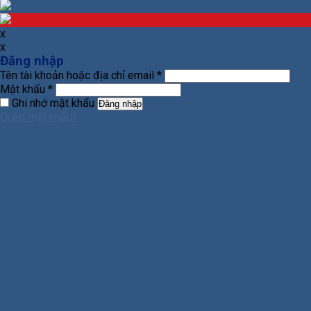
x
x
Đăng nhập
Tên tài khoản hoặc địa chỉ email
*
Mật khẩu
*
Ghi nhớ mật khẩu
Đăng nhập
Quên mật khẩu?