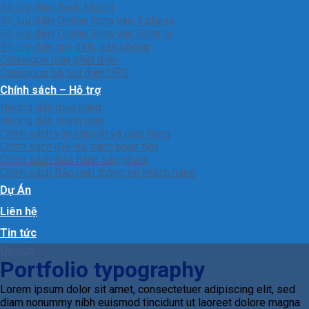
Bộ lưu điện Rack Mount
Bộ lưu điện Online 3pha vào 1 pha ra
Bộ lưu điện Online 3pha vào 3pha ra
Bộ lưu điện gia đình, văn phòng
Catalogue máy phát điện
Catalogue bộ lưu điện UPS
Chính sách – Hỗ trợ
Hướng dẫn mua hàng
Hướng dẫn thanh toán
Chính sách vận chuyển và giao hàng
Chính sách đổi-trả hàng hoàn tiền
Chính sách Bảo hành sản phẩm
Chính sách Bảo mật thông tin khách hàng
Dự Án
Liên hệ
Tin tức
Design
Portfolio typography
Lorem ipsum dolor sit amet, consectetuer adipiscing elit, sed
diam nonummy nibh euismod tincidunt ut laoreet dolore magna