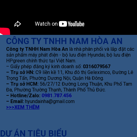
CÔNG TY TNHH NAM HÒA AN
Công ty TNHH Nam Hòa An
là nhà phân phối và lắp đặt các
sản phẩm máy phát điện - bộ lưu điện Hyundai, bộ lưu điện
HPgreen chính thức tại Việt Nam.
– Giấy phép đăng ký kinh doanh số:
0316079567
– Trụ sở HN:
C9 liền kề 11, Khu đô thị Geleximco, Đường Lê
Trọng Tấn, Phường Dương Nội, Quận Hà Đông.
– Trụ sở HCM:
56/27/12 Đường Long Thuận, Khu Phố Tam
Đa, Phường Trường Thạnh, Thành Phố Thủ Đức.
– Hotline/Zalo:
0981.787.456
– Email:
hyundainha@gmail.com
>>>XEM THÊM
DỰ ÁN TIÊU BIỂU