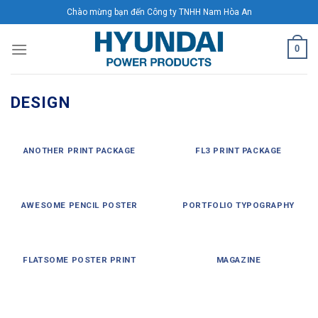
Skip
Chào mừng bạn đến Công ty TNHH Nam Hòa An
to
content
0
DESIGN
ANOTHER PRINT PACKAGE
FL3 PRINT PACKAGE
AWESOME PENCIL POSTER
PORTFOLIO TYPOGRAPHY
FLATSOME POSTER PRINT
MAGAZINE