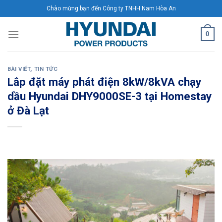
Skip
Chào mừng bạn đến Công ty TNHH Nam Hòa An
to
content
0
BÀI VIẾT
,
TIN TỨC
Lắp đặt máy phát điện 8kW/8kVA chạy
dầu Hyundai DHY9000SE-3 tại Homestay
ở Đà Lạt