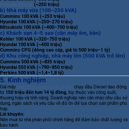
Hyundai 40 kVA
(~250 triệu)
b) Nhà máy vừa (100–250 kVA)
Cummins 100 kVA (~253 triệu)
Hyundai 100 kVA (~250–270 triệu)
Mitsubishi 100 kVA (~400–700 triệu)
c) Khách sạn 4–5 sao (cần máy êm, bền)
Kohler 100 kVA (~320–750 triệu)
Hyundai 100 kVA (~400 triệu)
Cummins CPG (dòng cao cấp, giá từ 500 triệu–1 tỷ)
d) Khu công nghiệp, nhà máy lớn (500 kVA trở lên)
Cummins 500 kVA (~835 triệu)
Hyundai 550 kVA (~790–850 triệu)
Perkins 500 kVA (~1,4–1,8 tỷ)
5. Kinh nghiệm
Giá máy
phát điện công nghiệp 3 pha
chạy dầu Diesel dao động
từ
150 triệu đến hơn 14 tỷ đồng
, tùy thuộc vào công suất,
thương hiệu và tính năng. Doanh nghiệp nên cân nhắc nhu cầu sử
dụng, ngân sách và yêu cầu về độ ồn để lựa chọn sản phẩm phù
hợp.
Lời khuyên:
Nên mua từ nhà phân phối chính hãng để đảm bảo chất lượng và
bảo hành.