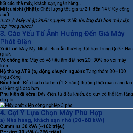
hết các nhà máy, khách sạn, ngân hàng…
Mitsubishi (Nhật):
Chất lượng tốt, giá từ 2 tỉ đến 14 tỉ tùy công
suất
(Lưu ý: Máy nhập khẩu nguyên chiếc thường đắt hơn máy lắp
ráp trong nước)
3. Các Yếu Tố Ảnh Hưởng Đến Giá Máy
Phát Điện
Xuất xứ:
Máy Mỹ, Nhật, châu Âu thường đắt hơn Trung Quốc, Hàn
Quốc.
Vỏ chống ồn:
Máy có vỏ tiêu âm đắt hơn 20–30% so với máy
trần.
Hệ thống ATS (tự động chuyển nguồn):
Tăng thêm 30–100
triệu đồng.
Bảo hành:
Bảo hành dài hạn (1-3 năm) thường thời gian càng lâu
đi kèm giá cao hơn.
Phụ kiện đi kèm:
Dây điện, tủ điều khiển, ắc-quy có thể làm tăng
chi phí.
4. Gợi Ý Lựa Chọn Máy Phù Hợp
a) Nhà hàng, khách sạn nhỏ (30–60 kVA)
Cummins 30 kVA (~162 triệu)
Perkins 30 kVA (~366 triệu)