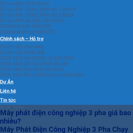
Bộ lưu điện Rack Mount
Bộ lưu điện Online 3pha vào 1 pha ra
Bộ lưu điện Online 3pha vào 3pha ra
Bộ lưu điện gia đình, văn phòng
Catalogue máy phát điện
Catalogue bộ lưu điện UPS
Chính sách – Hỗ trợ
Hướng dẫn mua hàng
Hướng dẫn thanh toán
Chính sách vận chuyển và giao hàng
Chính sách đổi-trả hàng hoàn tiền
Chính sách Bảo hành sản phẩm
Chính sách Bảo mật thông tin khách hàng
Dự Án
Liên hệ
Tin tức
Bài viết
,
Tin tức
Máy phát điện công nghiệp 3 pha giá bao
nhiêu?
Máy Phát Điện Công Nghiệp 3 Pha Chạy