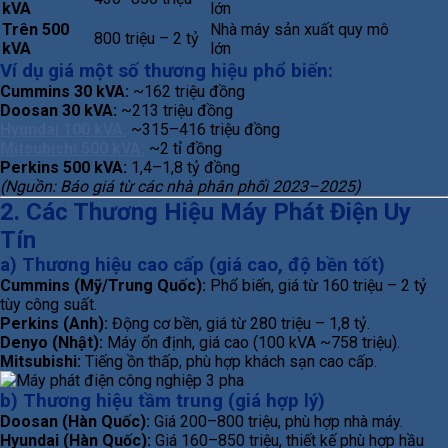
kVA
lớn
Trên 500
Nhà máy sản xuất quy mô
800 triệu – 2 tỷ
kVA
lớn
Ví dụ giá một số thương hiệu phổ biến:
Cummins 30 kVA:
~162 triệu đồng
Doosan 30 kVA:
~213 triệu đồng
Hyundai 100 kVA:
~315–416 triệu đồng
Mitsubishi 500 kVA:
~2 tỉ đồng
Perkins 500 kVA:
1,4–1,8 tỷ đồng
(Nguồn: Báo giá từ các nhà phân phối 2023–2025)
2. Các Thương Hiệu Máy Phát Điện Uy
Tín
a) Thương hiệu cao cấp (giá cao, độ bền tốt)
Cummins (Mỹ/Trung Quốc):
Phổ biến, giá từ 160 triệu – 2 tỷ
tùy công suất.
Perkins (Anh):
Động cơ bền, giá từ 280 triệu – 1,8 tỷ.
Denyo (Nhật):
Máy ổn định, giá cao (100 kVA ~758 triệu).
Mitsubishi:
Tiếng ồn thấp, phù hợp khách sạn cao cấp.
b) Thương hiệu tầm trung (giá hợp lý)
Doosan (Hàn Quốc):
Giá 200–800 triệu, phù hợp nhà máy.
Hyundai (Hàn Quốc):
Giá 160–850 triệu, thiết kế phù hợp hầu