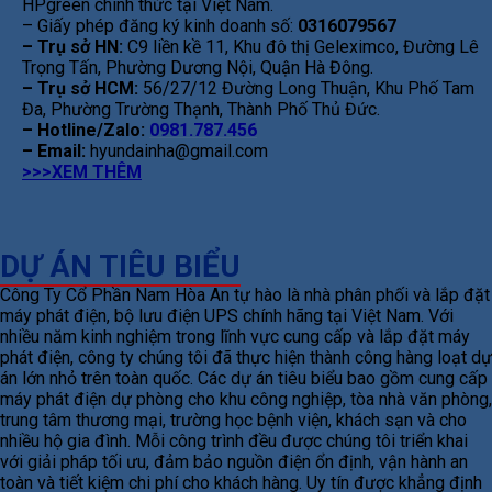
HPgreen chính thức tại Việt Nam.
– Giấy phép đăng ký kinh doanh số:
0316079567
– Trụ sở HN:
C9 liền kề 11, Khu đô thị Geleximco, Đường Lê
Trọng Tấn, Phường Dương Nội, Quận Hà Đông.
– Trụ sở HCM:
56/27/12 Đường Long Thuận, Khu Phố Tam
Đa, Phường Trường Thạnh, Thành Phố Thủ Đức.
– Hotline/Zalo:
0981.787.456
– Email:
hyundainha@gmail.com
>>>XEM THÊM
DỰ ÁN TIÊU BIỂU
Công Ty Cổ Phần Nam Hòa An tự hào là nhà phân phối và lắp đặt
máy phát điện, bộ lưu điện UPS chính hãng tại Việt Nam. Với
nhiều năm kinh nghiệm trong lĩnh vực cung cấp và lắp đặt máy
phát điện, công ty chúng tôi đã thực hiện thành công hàng loạt dự
án lớn nhỏ trên toàn quốc. Các dự án tiêu biểu bao gồm cung cấp
máy phát điện dự phòng cho khu công nghiệp, tòa nhà văn phòng,
trung tâm thương mại, trường học bệnh viện, khách sạn và cho
nhiều hộ gia đình. Mỗi công trình đều được chúng tôi triển khai
với giải pháp tối ưu, đảm bảo nguồn điện ổn định, vận hành an
toàn và tiết kiệm chi phí cho khách hàng. Uy tín được khẳng định