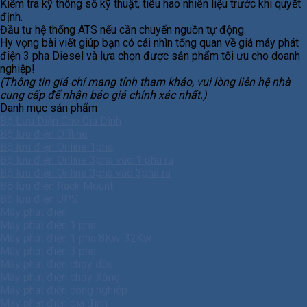
Kiểm tra kỹ thông số kỹ thuật, tiêu hao nhiên liệu trước khi quyết
định.
Đầu tư hệ thống ATS nếu cần chuyển nguồn tự động.
Hy vọng bài viết giúp bạn có cái nhìn tổng quan về giá máy phát
điện 3 pha Diesel và lựa chọn được sản phẩm tối ưu cho doanh
nghiệp!
(Thông tin giá chỉ mang tính tham khảo, vui lòng liên hệ nhà
cung cấp để nhận báo giá chính xác nhất.)
Danh mục sản phẩm
Bộ Lưu Điện Cho Gia Đình
Bộ lưu điện Offline
Bộ lưu điện Online 1pha
Bộ lưu điện Online 3pha vào 1 pha ra
Bộ lưu điện Online 3pha vào 3pha ra
Bộ lưu điện Rack Mount
Bộ lưu điện UPS
Máy phát điện
Máy phát điện 1 pha
Máy phát điện 1 pha 8Kw-32Kw
Máy phát điện 3 pha
Máy phát điện chạy dầu
Máy phát điện chạy Xăng
Máy phát điện công nghiệp
Máy phát điện gia đình