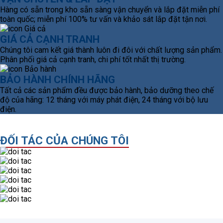
Hàng có sẵn trong kho sẵn sàng vận chuyển và lắp đặt miễn phí
toàn quốc; miễn phí 100% tư vấn và khảo sát lắp đặt tận nơi.
GIÁ CẢ CẠNH TRANH
Chúng tôi cam kết giá thành luôn đi đôi với chất lượng sản phẩm.
Phân phối giá cả cạnh tranh, chi phí tốt nhất thị trường.
BẢO HÀNH CHÍNH HÃNG
Tất cả các sản phẩm đều được bảo hành, bảo dưỡng theo chế
độ của hãng: 12 tháng với máy phát điện, 24 tháng với bộ lưu
điện.
ĐỐI TÁC CỦA CHÚNG TÔI