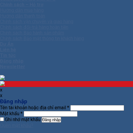
Chính sách – Hỗ trợ
Hướng dẫn mua hàng
Hướng dẫn thanh toán
Chính sách vận chuyển và giao hàng
Chính sách đổi-trả hàng hoàn tiền
Chính sách Bảo hành sản phẩm
Chính sách Bảo mật thông tin khách hàng
Dự Án
Liên hệ
Tin tức
Đăng nhập
Newsletter
x
x
Đăng nhập
Tên tài khoản hoặc địa chỉ email
*
Mật khẩu
*
Ghi nhớ mật khẩu
Đăng nhập
Quên mật khẩu?