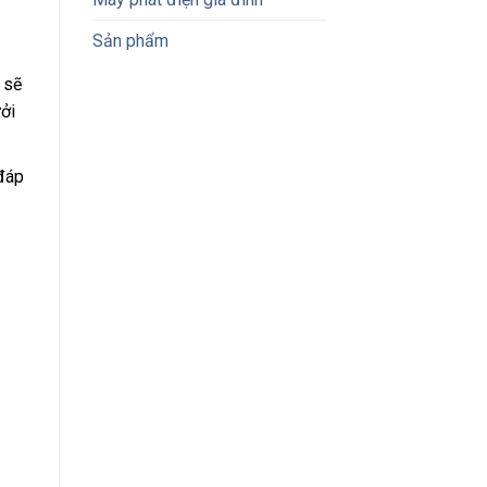
Sản phẩm
 sẽ
ởi
đáp