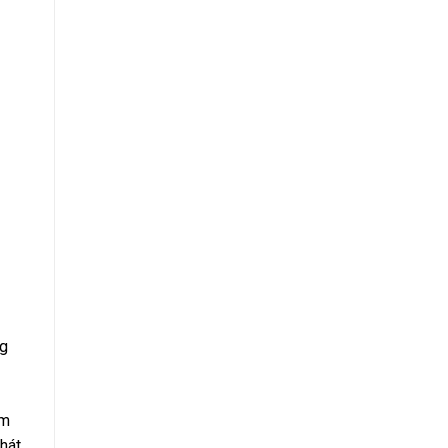
ng
ẩm
hát