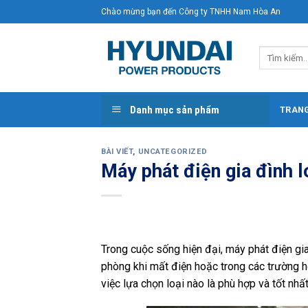
Skip
Chào mừng bạn đến Công ty TNHH Nam Hòa An
to
content
Tìm
kiếm:
Danh mục sản phẩm
TRAN
BÀI VIẾT
,
UNCATEGORIZED
Máy phát điện gia đình l
Trong cuộc sống hiện đại, máy phát điện gia
phòng khi mất điện hoặc trong các trường h
việc lựa chọn loại nào là phù hợp và tốt nhấ