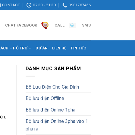
CONTACT
07:30 - 21:30
0981787456
CHAT FACEBOOK
CALL
SMS
SÁCH – HỖ TRỢ
DỰ ÁN
LIÊN HỆ
TIN TỨC
DANH MỤC SẢN PHẨM
Bộ Lưu Điện Cho Gia Đình
Bộ lưu điện Offline
Bộ lưu điện Online 1pha
ện,
Bộ lưu điện Online 3pha vào 1
pha ra