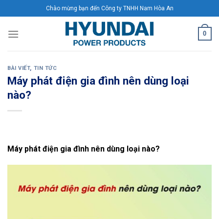
Skip
Chào mừng bạn đến Công ty TNHH Nam Hòa An
to
content
0
BÀI VIẾT
,
TIN TỨC
Máy phát điện gia đình nên dùng loại
nào?
Máy phát điện gia đình nên dùng loại nào?