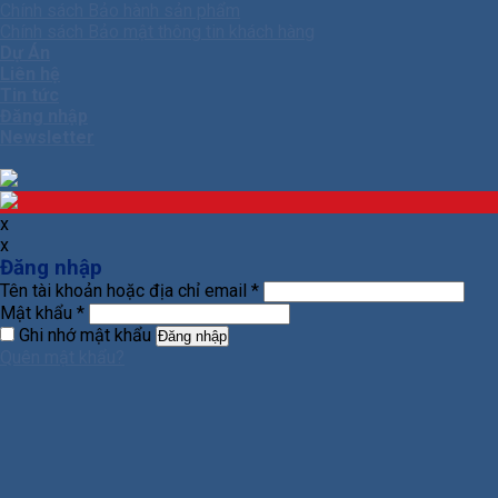
Chính sách Bảo hành sản phẩm
Chính sách Bảo mật thông tin khách hàng
Dự Án
Liên hệ
Tin tức
Đăng nhập
Newsletter
x
x
Đăng nhập
Tên tài khoản hoặc địa chỉ email
*
Mật khẩu
*
Ghi nhớ mật khẩu
Đăng nhập
Quên mật khẩu?