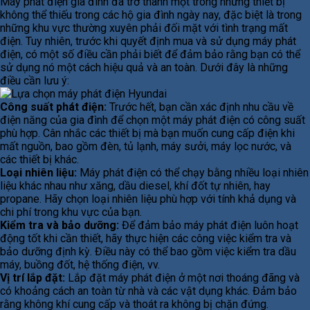
Máy phát điện gia đình đã trở thành một trong những thiết bị
không thể thiếu trong các hộ gia đình ngày nay, đặc biệt là trong
những khu vực thường xuyên phải đối mặt với tình trạng mất
điện. Tuy nhiên, trước khi quyết định mua và sử dụng máy phát
điện, có một số điều cần phải biết để đảm bảo rằng bạn có thể
sử dụng nó một cách hiệu quả và an toàn. Dưới đây là những
điều cần lưu ý:
Công suất phát điện:
Trước hết, bạn cần xác định nhu cầu về
điện năng của gia đình để chọn một máy phát điện có công suất
phù hợp. Cân nhắc các thiết bị mà bạn muốn cung cấp điện khi
mất nguồn, bao gồm đèn, tủ lạnh, máy sưởi, máy lọc nước, và
các thiết bị khác.
Loại nhiên liệu:
Máy phát điện có thể chạy bằng nhiều loại nhiên
liệu khác nhau như xăng, dầu diesel, khí đốt tự nhiên, hay
propane. Hãy chọn loại nhiên liệu phù hợp với tính khả dụng và
chi phí trong khu vực của bạn.
Kiểm tra và bảo dưỡng:
Để đảm bảo máy phát điện luôn hoạt
động tốt khi cần thiết, hãy thực hiện các công việc kiểm tra và
bảo dưỡng định kỳ. Điều này có thể bao gồm việc kiểm tra dầu
máy, buồng đốt, hệ thống điện, vv.
Vị trí lắp đặt:
Lắp đặt máy phát điện ở một nơi thoáng đãng và
có khoảng cách an toàn từ nhà và các vật dụng khác. Đảm bảo
rằng không khí cung cấp và thoát ra không bị chặn đứng.