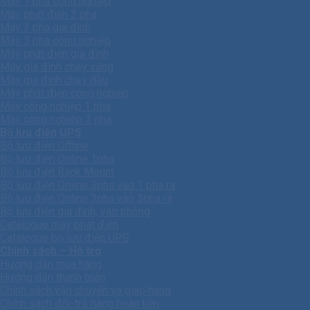
Máy 1 pha công nghiệp
Máy phát điện 3 pha
Máy 3 pha gia đình
Máy 3 pha công nghiệp
Máy phát điện gia đình
Máy gia đình chạy xăng
Máy gia đình chạy dầu
Máy phát điện công nghiệp
Máy công nghiệp 1 pha
Máy công nghiêp 3 pha
Bộ lưu điện UPS
Bộ lưu điện Offline
Bộ lưu điện Online 1pha
Bộ lưu điện Rack Mount
Bộ lưu điện Online 3pha vào 1 pha ra
Bộ lưu điện Online 3pha vào 3pha ra
Bộ lưu điện gia đình, văn phòng
Catalogue máy phát điện
Catalogue bộ lưu điện UPS
Chính sách – Hỗ trợ
Hướng dẫn mua hàng
Hướng dẫn thanh toán
Chính sách vận chuyển và giao hàng
Chính sách đổi-trả hàng hoàn tiền