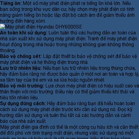
Tiếng ồn:
Một số máy phát điện phát ra tiếng ồn khá lớn. Nếu
bạn sống trong khu vực dân cư, hãy chọn máy phát điện có tính
năng giảm tiếng ồn hoặc lắp đặt bộ cách âm để giảm thiểu ảnh
hưởng đến hàng xóm.
An toàn khi sử dụng:
Luôn tuân thủ các hướng dẫn an toàn của
nhà sản xuất khi sử dụng máy phát điện. Tránh để máy phát điện
hoạt động trong nhà hoặc trong những không gian không thông
thoáng.
Bảo vệ chống sét:
Lắp đặt thiết bị bảo vệ chống sét để bảo vệ
máy phát điện và hệ thống điện trong nhà.
Lưu trữ nhiên liệu:
Nếu bạn lưu trữ nhiên liệu trong thùng chứa,
hãy đảm bảo rằng nó được bảo quản ở một nơi an toàn và hợp lý,
xa tầm tay của trẻ em và xa lửa hoặc nguồn nhiệt.
Bảo vệ môi trường:
Lựa chọn máy phát điện có hiệu suất cao và
thân thiện với môi trường. Điều này có thể giảm thiểu khí thải và
tiêu tốn nhiên liệu.
Sự dụng đúng cách:
Hãy đảm bảo rằng bạn đã hiểu hoàn toàn
cách sử dụng máy phát điện trước khi cần sử dụng nó. Đọc kỹ
hướng dẫn sử dụng và tuân thủ tất cả các hướng dẫn và cảnh
báo của nhà sản xuất.
Máy phát điện gia đình có thể là một công cụ hữu ích và cần thiết
để đối phó với tình trạng mất điện, nhưng việc sử dụng nó một
cách an toàn và hiệu quả là rất quan trọng. Hãy đảm bảo rằng