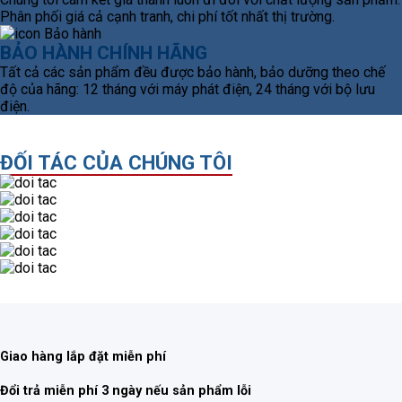
Phân phối giá cả cạnh tranh, chi phí tốt nhất thị trường.
BẢO HÀNH CHÍNH HÃNG
Tất cả các sản phẩm đều được bảo hành, bảo dưỡng theo chế
độ của hãng: 12 tháng với máy phát điện, 24 tháng với bộ lưu
điện.
ĐỐI TÁC CỦA CHÚNG TÔI
Giao hàng lắp đặt miễn phí
Đổi trả miễn phí 3 ngày nếu sản phẩm lỗi