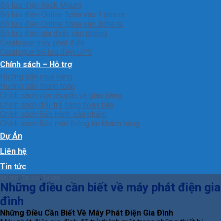
Bộ lưu điện Rack Mount
Bộ lưu điện Online 3pha vào 1 pha ra
Bộ lưu điện Online 3pha vào 3pha ra
Bộ lưu điện gia đình, văn phòng
Catalogue máy phát điện
Catalogue bộ lưu điện UPS
Chính sách – Hỗ trợ
Hướng dẫn mua hàng
Hướng dẫn thanh toán
Chính sách vận chuyển và giao hàng
Chính sách đổi-trả hàng hoàn tiền
Chính sách Bảo hành sản phẩm
Chính sách Bảo mật thông tin khách hàng
Dự Án
Liên hệ
Tin tức
Bài viết
,
Tin tức
,
Tư vấn
Những điều cần biết về máy phát điện gia
đình
Những Điều Cần Biết Về Máy Phát Điện Gia Đình