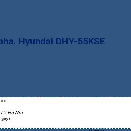
pha. Hyundai DHY-55KSE
uốc
TP. Hà Nội
ngày)