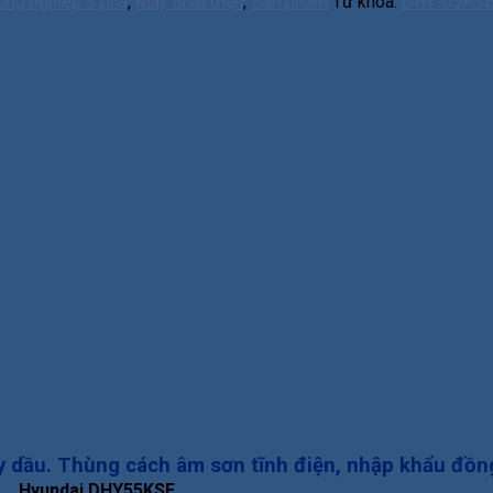
ông nghiêp 3 pha
,
Máy phát điện
,
Sản phẩm
Từ khóa:
DHY-55KS
 dầu. Thùng cách âm sơn tĩnh điện, nhập khẩu đồn
Hyundai DHY55KSE