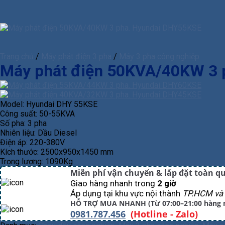
Trang chủ
/
Máy phát điện 3 pha
/
Máy 3 pha công nghiệp
Máy phát điện 50KVA/40KW 3 
Model: Hyundai DHY 55KSE
Công suất: 50-55KVA
Số pha: 3 pha
Nhiên liệu: Dầu Diesel
Điện áp: 220-380V
Kích thước: 2500x950x1450 mm
Trọng lượng: 1090Kg
Miễn phí vận chuyển & lắp đặt toàn q
Giao hàng nhanh trong
2 giờ
Áp dụng tại khu vực nội thành
TP.HCM và 
HỖ TRỢ MUA NHANH (Từ 07:00–21:00 hàng 
0981.787.456
(Hotline - Zalo)