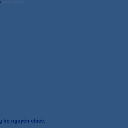
E
,
DHY55KSE
g bộ nguyên chiếc.