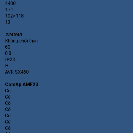
4400
17:1
102×118
13
224G40
Không chổi than
60
0.8
IP23
H
AVR SX460
ComAp AMF20
Có
Có
Có
Có
Có
Có
Có