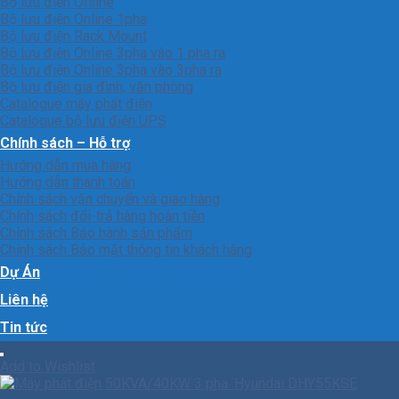
Bộ lưu điện Offline
Bộ lưu điện Online 1pha
Bộ lưu điện Rack Mount
Bộ lưu điện Online 3pha vào 1 pha ra
Bộ lưu điện Online 3pha vào 3pha ra
Bộ lưu điện gia đình, văn phòng
Catalogue máy phát điện
Catalogue bộ lưu điện UPS
Chính sách – Hỗ trợ
Hướng dẫn mua hàng
Hướng dẫn thanh toán
Chính sách vận chuyển và giao hàng
Chính sách đổi-trả hàng hoàn tiền
Chính sách Bảo hành sản phẩm
Chính sách Bảo mật thông tin khách hàng
Dự Án
Liên hệ
Tin tức
Add to Wishlist