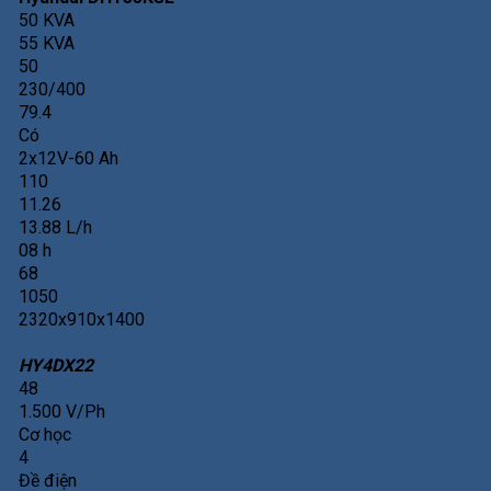
50 KVA
55 KVA
50
230/400
79.4
Có
2x12V-60 Ah
110
11.26
13.88 L/h
08 h
68
1050
2320x910x1400
HY4DX22
48
1.500 V/Ph
Cơ học
4
Đề điện