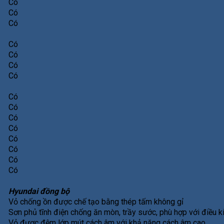
Có
Có
Có
Có
Có
Có
Có
Có
Có
Có
Có
Có
Có
Có
Có
Hyundai đồng bộ
Vỏ chống ồn được chế tạo bằng thép tấm không gỉ
Sơn phủ tĩnh điện chống ăn mòn, trầy sước, phù hợp với điều k
Vỏ được đệm lớp mút cách âm với khả năng cách âm cao