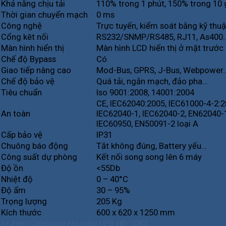
Khả năng chịu tải
110% trong 1 phút, 150% trong 10 
Thời gian chuyển mạch
0 ms
Công nghệ
Trực tuyến, kiểm soát bằng kỹ thuậ
Cổng kêt nối
RS232/SNMP/RS485, RJ11, As400
Màn hình hiển thị
Màn hình LCD hiển thị ở mặt trước
Chế độ Bypass
Có
Giao tiếp nâng cao
Mod-Bus, GPRS, J-Bus, Webpower
Chế độ bảo vệ
Quá tải, ngắn mạch, đảo pha…
Tiêu chuẩn
Iso 9001:2008, 14001:2004
CE, IEC62040:2005, IEC61000-4-2:
An toàn
IEC62040-1, IEC62040-2, EN62040-1
IEC60950, EN50091-2 loại A
Cấp bảo vệ
IP31
Chuông báo động
Tắt không đúng, Battery yếu…
Công suất dự phòng
Kết nối song song lên 6 máy
Độ ồn
<55Db
Nhiệt độ
0 – 40°C
Độ ẩm
30 – 95%
Trọng lượng
205 Kg
Kích thước
600 x 620 x 1250 mm
>> Xem Catalogue Hyundai UPS HD-10K3