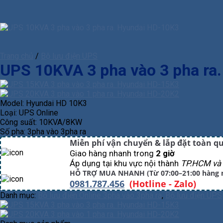
Trang chủ
/
Bộ lưu điện UPS
UPS 10KVA 3 pha vào 3 pha ra
Model: Hyundai HD 10K3
Loại: UPS Online
Công suất: 10KVA/8KW
Số pha: 3pha vào 3pha ra
Miễn phí vận chuyển & lắp đặt toàn q
Giao hàng nhanh trong
2 giờ
Áp dụng tại khu vực nội thành
TP.HCM và 
HỖ TRỢ MUA NHANH (Từ 07:00–21:00 hàng 
0981.787.456
(Hotline - Zalo)
Danh mục:
Bộ lưu điện Online 3pha vào 3pha ra
,
Bộ lưu điện UPS