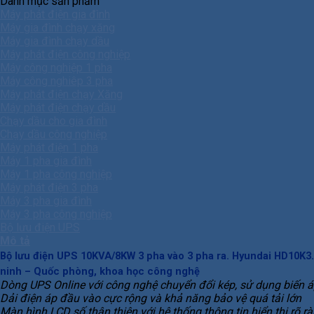
Danh mục sản phẩm
Máy phát điện gia đình
Máy gia đình chạy xăng
Máy gia đình chạy dầu
Máy phát điện công nghiệp
Máy công nghiệp 1 pha
Máy công nghiêp 3 pha
Máy phát điện chạy Xăng
Máy phát điện chạy dầu
Chạy dầu cho gia đình
Chạy dầu công nghiệp
Máy phát điện 1 pha
Máy 1 pha gia đình
Máy 1 pha công nghiệp
Máy phát điện 3 pha
Máy 3 pha gia đình
Máy 3 pha công nghiệp
Bộ lưu điện UPS
Mô tả
Bộ lưu điện UPS 10KVA/8KW 3 pha vào 3 pha ra. Hyundai HD10K3. 
ninh – Quốc phòng, khoa học công nghệ
Dòng UPS Online với công nghệ chuyển đổi kép, sử dụng biến á
Dải điện áp đầu vào cực rộng và khả năng bảo vệ quá tải lớn
Màn hình LCD số thân thiện với hệ thống thông tin hiển thị rõ r