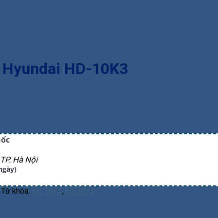
. Hyundai HD-10K3
uốc
TP. Hà Nội
ngày)
Từ khóa:
HD 10K3
,
HD10K3