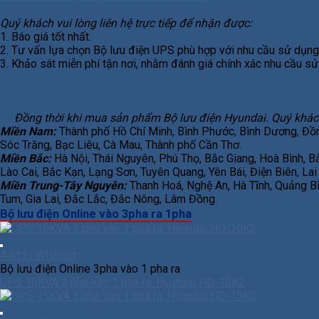
Quý khách vui lòng liên hệ trực tiếp để nhận được:
1. Báo giá tốt nhất.
2. Tư vấn lựa chọn Bộ lưu điện UPS phù hợp với nhu cầu sử dụng 
3. Khảo sát miễn phí tận nơi, nhằm đánh giá chính xác nhu cầu sử
Đồng thời khi mua sản phẩm Bộ lưu điện Hyundai. Quý khách hà
Miền Nam:
Thành phố Hồ Chí Minh, Bình Phước, Bình Dương, Đồng 
Sóc Trăng, Bạc Liêu, Cà Mau, Thành phố Cần Thơ.
Miền Bắc:
Hà Nội, Thái Nguyên, Phú Thọ, Bắc Giang, Hoà Bình, 
Lào Cai, Bắc Kạn, Lạng Sơn, Tuyên Quang, Yên Bái, Điện Biên, Lai
Miền Trung-Tây Nguyên:
Thanh Hoá, Nghệ An, Hà Tĩnh, Quảng B
Tum, Gia Lai, Đắc Lắc, Đắc Nông, Lâm Đồng.
Bộ lưu điện Online vào 3pha ra 1pha
Add to Wishlist
Bộ lưu điện Online 3pha vào 1 pha ra
UPS 10KVA 3 pha vào 1 pha ra. Hyundai HD-10K2