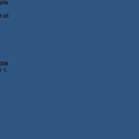
giây
t số
…
…
2008
-1,