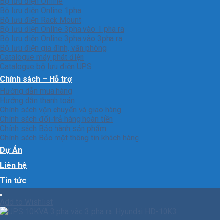
Bộ lưu điện Offline
Bộ lưu điện Online 1pha
Bộ lưu điện Rack Mount
Bộ lưu điện Online 3pha vào 1 pha ra
Bộ lưu điện Online 3pha vào 3pha ra
Bộ lưu điện gia đình, văn phòng
Catalogue máy phát điện
Catalogue bộ lưu điện UPS
Chính sách – Hỗ trợ
Hướng dẫn mua hàng
Hướng dẫn thanh toán
Chính sách vận chuyển và giao hàng
Chính sách đổi-trả hàng hoàn tiền
Chính sách Bảo hành sản phẩm
Chính sách Bảo mật thông tin khách hàng
Dự Án
Liên hệ
Tin tức
Add to Wishlist