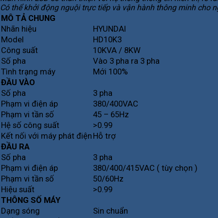
Có thể khởi động nguội trực tiếp và vận hành thông minh cho 
MÔ TẢ CHUNG
Nhãn hiệu
HYUNDAI
Model
HD10K3
Công suất
10KVA / 8KW
Số pha
Vào 3 pha ra 3 pha
Tình trạng máy
Mới 100%
ĐẦU VÀO
Số pha
3 pha
Phạm vi điện áp
380/400VAC
Phạm vi tần số
45 – 65Hz
Hệ số công suất
>0.99
Kết nối với máy phát điện
Hỗ trợ
ĐẦU RA
Số pha
3 pha
Phạm vi điện áp
380/400/415VAC ( tùy chọn )
Phạm vi tần số
50/60Hz
Hiệu suất
>0.99
THÔNG SỐ MÁY
Dạng sóng
Sin chuẩn